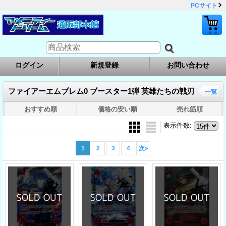
PCサイト
ログイン
新規登録
お問い合わせ
ファイアーエムブレム0 ブースター1弾 英雄たちの戦刃
一覧
おすすめ順
価格の安い順
売れ筋順
表示件数
:
1
2
3
4
次
»