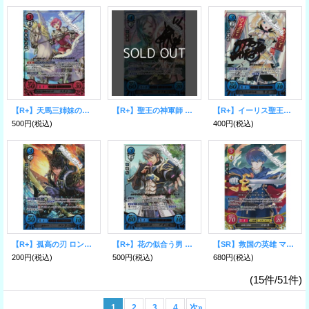
【R+】天馬三姉妹の末っ子 エスト
【R+】聖王の神軍師 ルフレ(女)
【R+】イーリス聖王国の王女 リズ
500円
(税込)
400円
(税込)
【R+】孤高の刃 ロンクー
【R+】花の似合う男 アズール
【SR】救国の英雄 マルス
200円
(税込)
500円
(税込)
680円
(税込)
(15件/51件)
1
2
3
4
次
»