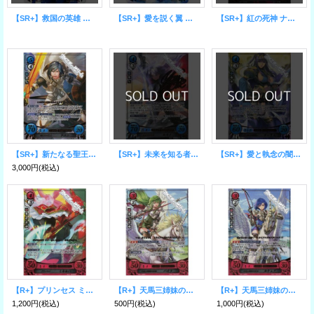
【SR+】救国の英雄 マルス
【SR+】愛を説く翼 シーダ
【SR+】紅の死神 ナバール
【SR+】新たなる聖王 クロム
【SR+】未来を知る者 ルキナ
【SR+】愛と執念の闇使い サーリャ
3,000円
(税込)
【R+】プリンセス ミネルバ
【R+】天馬三姉妹の長姉 パオラ
【R+】天馬三姉妹の次女 カチュア
1,200円
(税込)
500円
(税込)
1,000円
(税込)