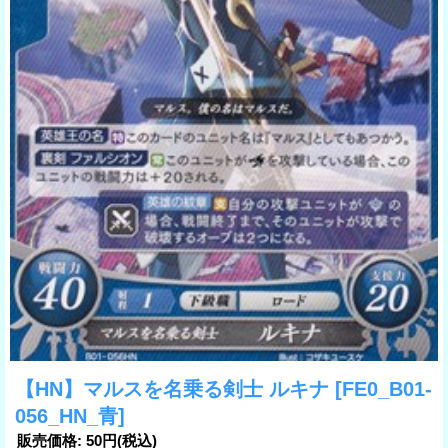
【HN】マルスを名乗る剣士 ルキナ
[FE0_B01-
056_HN_青]
販売価格
:
50円
(税込)