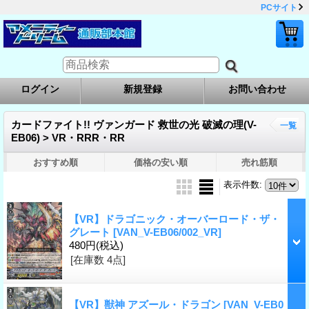
PCサイト
ログイン
新規登録
お問い合わせ
カードファイト!! ヴァンガード 救世の光 破滅の理(V-
一覧
EB06) > VR・RRR・RR
おすすめ順
価格の安い順
売れ筋順
表示件数
:
【VR】ドラゴニック・オーバーロード・ザ・
グレート
[VAN_V-EB06/002_VR]
480円
(税込)
[在庫数 4点]
【VR】獣神 アズール・ドラゴン
[VAN_V-EB0