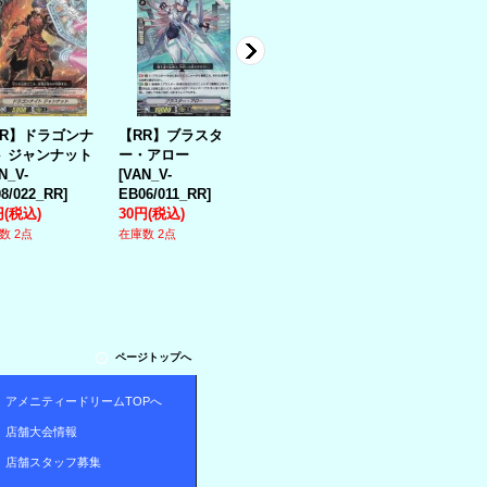
RR】ドラゴンナ
【RR】ブラスタ
【RR】ブラスタ
【GM】(黒背
ト ジャンナット
ー・アロー
ー・レイピア
マジナリー
N_V-
[
VAN_V-
[
VAN_V-
プロテクト(
8/022_RR
]
EB06/011_RR
]
EB06/012_RR
]
シンボル)
[
V
円
(税込)
30円
(税込)
70円
(税込)
GM/0036
]
80円
(税込)
数 2点
在庫数 2点
在庫数 5点
在庫数 5点
ページトップへ
アメニティードリームTOPへ
店舗大会情報
店舗スタッフ募集