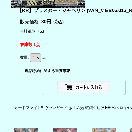
【RR】ブラスター・ジャベリン
[
VAN_V-EB06/013_
販売価格
:
30円
(税込)
当社単位
:
4ad
在庫数 1点
数量
:
点
返品特約に関する重要事項
カードファイト!! ヴァンガード 救世の光 破滅の理(V-EB06) <ロイ