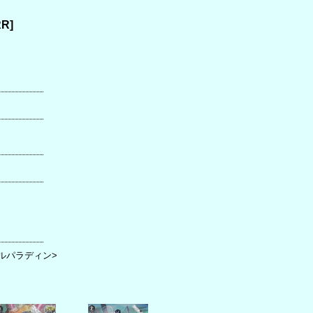
RR
]
ヤルパラディン>