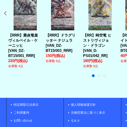
【RRR】業炎竜皇
【RRR】ドラグリ
【RR】時空竜 ヒ
【
ヴィルベイル・ケ
ッター ナジュラ
ストリヴィジョ
イ
ーニッヒ
[
VAN_DZ-
ン・ドラゴン
[
VA
[
VAN_DZ-
BT15/003_RRR
]
[
VAN_D-
BT0
BT15/001_RRR
]
150円
(税込)
PS01/042_RR
]
40
220円
(税込)
180円
(税込)
在庫数 6点
在庫
在庫数 4点
在庫数 8点
特定商取引法表示
個人情報保護方針
ご利用案内
古物営業法に基づく表示
お問い合わせ
Ｑ＆Ａ