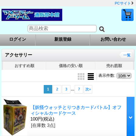
PCサイト
ログイン
新規登録
お問い合わせ
アクセサリー
一覧
おすすめ順
価格の安い順
売れ筋順
表示件数
:
...
1
2
3
7
次
»
【妖怪ウォッチとりつきカードバトル】オフ
ィシャルカードケース
100円
(税込)
[在庫数 3点]