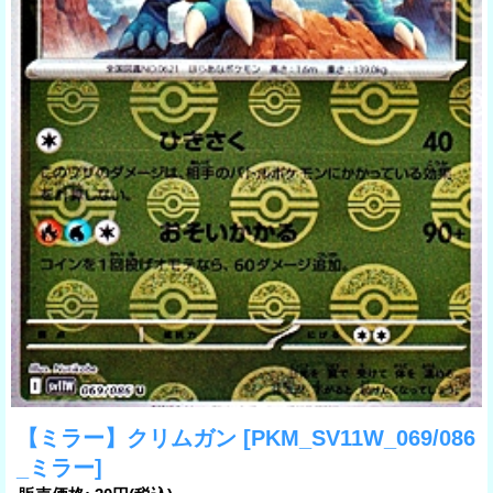
【ミラー】クリムガン
[PKM_SV11W_069/086
_ミラー]