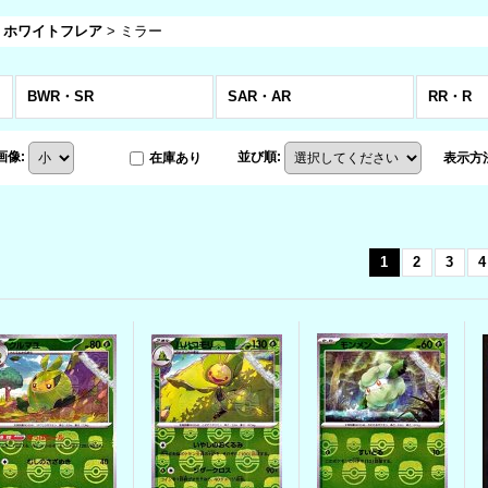
 ホワイトフレア
>
ミラー
商品)
BWR・SR
SAR・AR
RR・R
画像
:
並び順
:
在庫あり
表示方
1
2
3
4