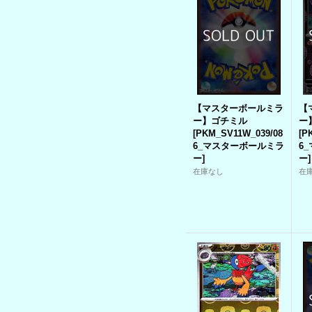
【マスターボールミラ
【
ー】ゴチミル
ー
[
PKM_SV11W_039/08
[
P
6_マスターボールミラ
6
ー
]
ー
]
在庫なし
在