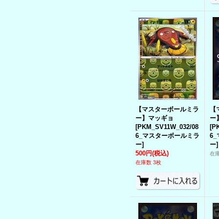
【マスターボールミラ
【
ー】マッギョ
ー
[
PKM_SV11W_032/08
[
P
6_マスターボールミラ
6
ー
]
ー
]
500円
(税込)
在
在庫数 3枚