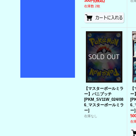
500円
(税込)
在
在庫数 2枚
【マスターボールミラ
【
ー】バニプッチ
ー
[
PKM_SV11W_024/08
[
P
6_マスターボールミラ
6
ー
]
ー
]
50
在庫なし
在庫