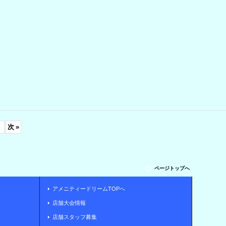
次
»
ページトップへ
アメニティードリームTOPへ
店舗大会情報
店舗スタッフ募集