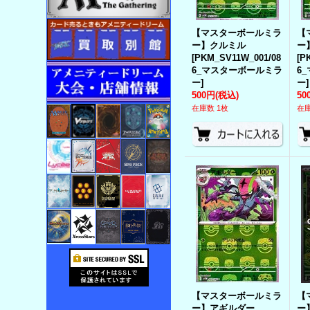
【マスターボールミラ
【
ー】クルミル
ー
[
PKM_SV11W_001/08
[
P
6_マスターボールミラ
6
ー
]
ー
]
500円
(税込)
50
在庫数 1枚
在庫
【マスターボールミラ
【
ー】アギルダー
ー