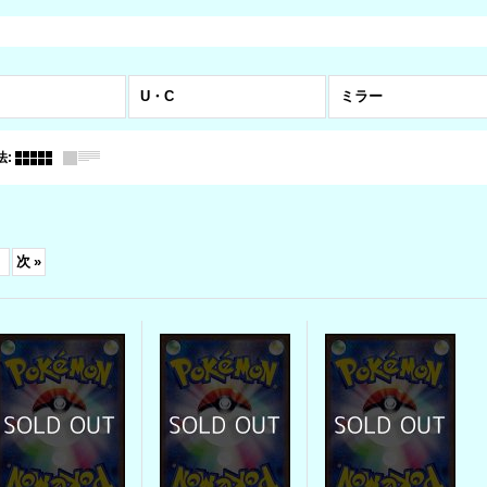
U・C
ミラー
法
:
次
»