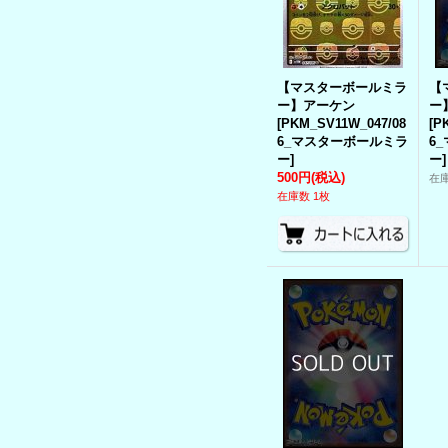
【マスターボールミラ
【
ー】アーケン
ー
[
PKM_SV11W_047/08
[
P
6_マスターボールミラ
6
ー
]
ー
]
500円
(税込)
在
在庫数 1枚