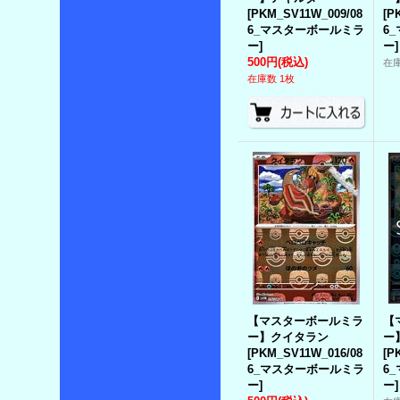
[
PKM_SV11W_009/08
[
P
6_マスターボールミラ
6
ー
]
ー
]
500円
(税込)
在
在庫数 1枚
【マスターボールミラ
【
ー】クイタラン
ー
[
PKM_SV11W_016/08
[
P
6_マスターボールミラ
6
ー
]
ー
]