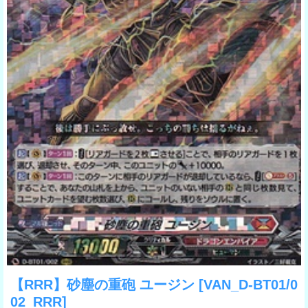
【RRR】砂塵の重砲 ユージン
[VAN_D-BT01/0
02_RRR]