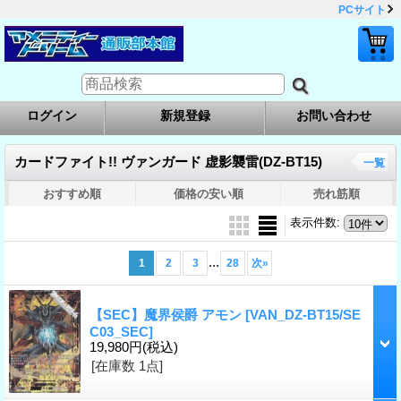
PCサイト
ログイン
新規登録
お問い合わせ
カードファイト!! ヴァンガード 虚影襲雷(DZ-BT15)
一覧
おすすめ順
価格の安い順
売れ筋順
表示件数
:
...
1
2
3
28
次
»
【SEC】魔界侯爵 アモン
[VAN_DZ-BT15/SE
C03_SEC]
19,980円
(税込)
[在庫数 1点]