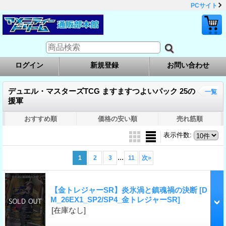
PCサイト
ログイン
新規登録
お問い合わせ
デュエル・マスターズTCG ますますつよいパック 25の
一覧
援軍
おすすめ順
価格の安い順
売れ筋順
表示件数
:
...
1
2
3
11
次
»
【金トレジャーSR】炎氷渦と鎮魂禍の決断
[D
M_26EX1_SP2/SP4_金トレジャーSR]
[在庫なし]