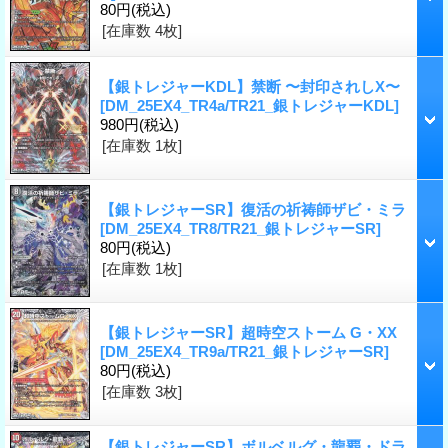
80円
(税込)
[在庫数 4枚]
【銀トレジャーKDL】禁断 〜封印されしX〜
[DM_25EX4_TR4a/TR21_銀トレジャーKDL]
980円
(税込)
[在庫数 1枚]
【銀トレジャーSR】復活の祈祷師ザビ・ミラ
[DM_25EX4_TR8/TR21_銀トレジャーSR]
80円
(税込)
[在庫数 1枚]
【銀トレジャーSR】超時空ストーム G・XX
[DM_25EX4_TR9a/TR21_銀トレジャーSR]
80円
(税込)
[在庫数 3枚]
【銀トレジャーSR】ボルベルグ・龍覇・ドラ