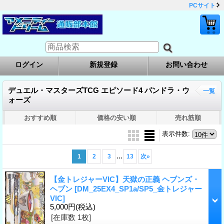
PCサイト
ログイン
新規登録
お問い合わせ
デュエル・マスターズTCG エピソード4 パンドラ・ウ
一覧
ォーズ
おすすめ順
価格の安い順
売れ筋順
表示件数
:
...
1
2
3
13
次
»
【金トレジャーVIC】天獄の正義 ヘブンズ・
ヘブン
[DM_25EX4_SP1a/SP5_金トレジャー
VIC]
5,000円
(税込)
[在庫数 1枚]