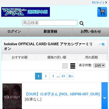
PCサイト
ログイン
新規登録
お問い合わせ
hololive OFFICIAL CARD GAME アヤカシヴァーミリ
一覧
オン
おすすめ順
価格の安い順
売れ筋順
表示件数
:
...
1
2
3
23
次
»
【OUR】ロボ子さん
[HOL_hBP06-007_OUR]
[在庫なし]