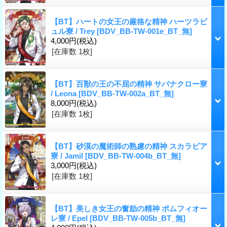
【BT】ハートの女王の厳格な精神 ハーツラビ
ュル寮 / Trey
[BDV_BB-TW-001e_BT_無]
4,000円
(税込)
[在庫数 1枚]
【BT】百獣の王の不屈の精神 サバナクロー寮
/ Leona
[BDV_BB-TW-002a_BT_無]
8,000円
(税込)
[在庫数 1枚]
【BT】砂漠の魔術師の熟慮の精神 スカラビア
寮 / Jamil
[BDV_BB-TW-004b_BT_無]
3,000円
(税込)
[在庫数 1枚]
【BT】美しき女王の奮励の精神 ポムフィオー
レ寮 / Epel
[BDV_BB-TW-005b_BT_無]