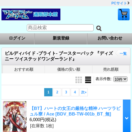
PCサイト
ログイン
新規登録
お問い合わせ
ビルディバイド -ブライト- ブースターパック 『ディズ
一覧
ニー ツイステッドワンダーランド』
おすすめ順
価格の安い順
売れ筋順
表示件数
:
1
2
3
4
次
»
【BT】ハートの女王の厳格な精神 ハーツラビ
ュル寮 / Ace
[BDV_BB-TW-001b_BT_無]
6,000円
(税込)
[在庫数 1枚]