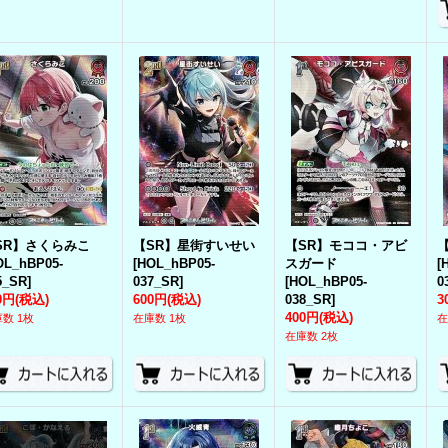
SR】さくらみこ
【SR】星街すいせい
【SR】モココ・アビ
OL_hBP05-
[
HOL_hBP05-
スガード
[
5_SR
]
037_SR
]
[
HOL_hBP05-
0
0円
(税込)
600円
(税込)
038_SR
]
3
400円
(税込)
数 1枚
在庫数 1枚
在
在庫数 2枚