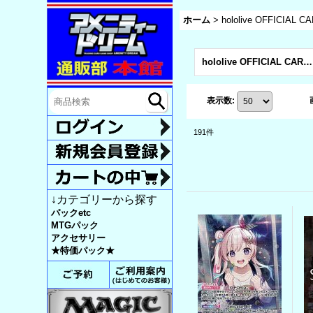
ホーム
>
hololive OFFICI
hololive OFFICIAL CARD GAME エンチャントレガリア (全商品)
表示数
:
191
件
↓カテゴリーから探す
パックetc
MTGパック
アクセサリー
★特価パック★