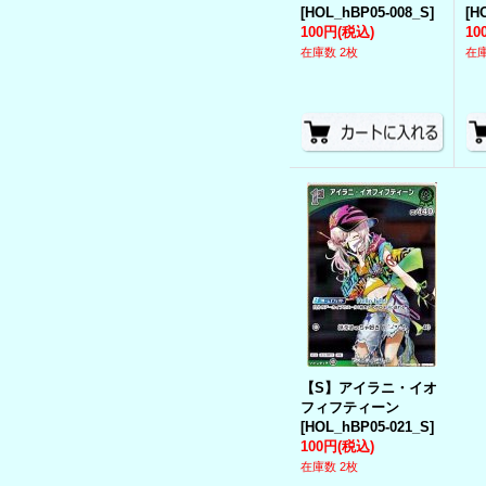
[
HOL_hBP05-008_S
]
[
H
100円
(税込)
10
在庫数 2枚
在庫
【S】アイラニ・イオ
フィフティーン
[
HOL_hBP05-021_S
]
100円
(税込)
在庫数 2枚