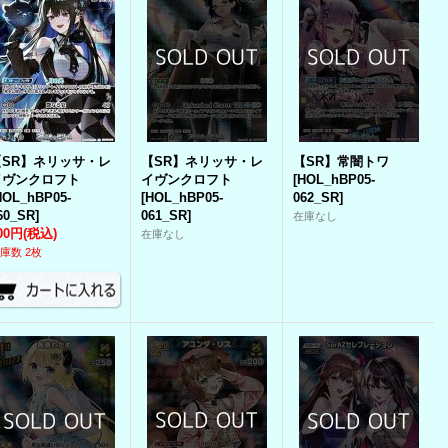
【SR】ネリッサ・レ
【SR】ネリッサ・レ
【SR】常闇トワ
イヴンクロフト
イヴンクロフト
[
HOL_hBP05-
HOL_hBP05-
[
HOL_hBP05-
062_SR
]
60_SR
]
061_SR
]
在庫なし
00円
(税込)
在庫なし
庫数 2枚