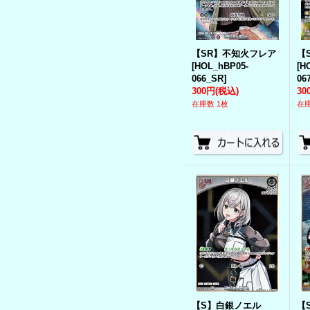
【SR】不知火フレア
【
[
HOL_hBP05-
[
H
066_SR
]
06
300円
(税込)
30
在庫数 1枚
在庫
【S】白銀ノエル
【