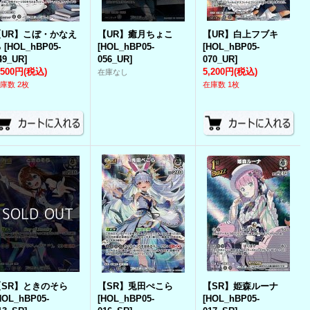
【UR】こぼ・かなえ
【UR】癒月ちょこ
【UR】白上フブキ
る
[
HOL_hBP05-
[
HOL_hBP05-
[
HOL_hBP05-
49_UR
]
056_UR
]
070_UR
]
,500円
(税込)
5,200円
(税込)
在庫なし
庫数 2枚
在庫数 1枚
【SR】ときのそら
【SR】兎田ぺこら
【SR】姫森ルーナ
HOL_hBP05-
[
HOL_hBP05-
[
HOL_hBP05-