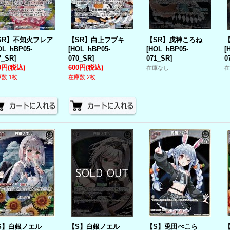
SR】不知火フレア
【SR】白上フブキ
【SR】戌神ころね
OL_hBP05-
[
HOL_hBP05-
[
HOL_hBP05-
[
7_SR
]
070_SR
]
071_SR
]
0
0円
(税込)
600円
(税込)
在庫なし
数 1枚
在庫数 2枚
S】白銀ノエル
【S】白銀ノエル
【S】兎田ぺこら