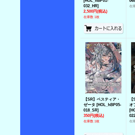
[
HOL_hBP01-
06
032_HR
]
在
2,500円
(税込)
在庫数 1枚
【SR】ベスティア・
【
ゼータ
[
HOL_hBP05-
オ
018_SR
]
[
H
350円
(税込)
02
在庫数 1枚
在