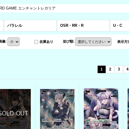
AL CARD GAME エンチャントレガリア
パラレル
OSR・RR・R
U・C
画像
:
並び順
:
在庫あり
表示方
1
2
3
4