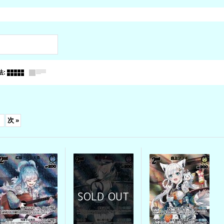
法
:
次
»