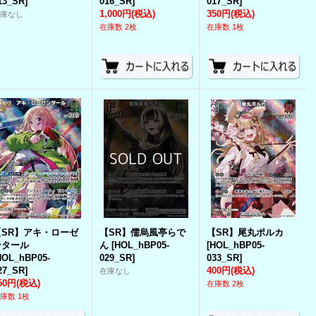
13_SR
]
016_SR
]
017_SR
]
1,000円
(税込)
350円
(税込)
在庫なし
在庫数 2枚
在庫数 1枚
【SR】アキ・ローゼ
【SR】儒烏風亭らで
【SR】尾丸ポルカ
ンタール
ん
[
HOL_hBP05-
[
HOL_hBP05-
HOL_hBP05-
029_SR
]
033_SR
]
27_SR
]
400円
(税込)
在庫なし
50円
(税込)
在庫数 2枚
庫数 1枚