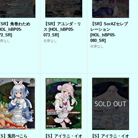
【SR】角巻わため
【SR】アユンダ・リ
【SR】SorAZセレブ
HOL_hBP05-
ス
[
HOL_hBP05-
レーション
72_SR
]
073_SR
]
[
HOL_hBP05-
080_SR
]
在庫なし
在庫なし
在庫なし
【S】兎田ぺこら
【S】アイラニ・イオ
【S】アイラニ・イオ