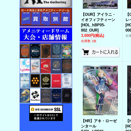
【OUR】アイラニ・
【
イオフィフティーン
レ
[
HOL_hBP05-
[
H
002_OUR
]
00
3,000円
(税込)
在
在庫数 1枚
【HR】アキ・ローゼ
【
ンタール
[
H