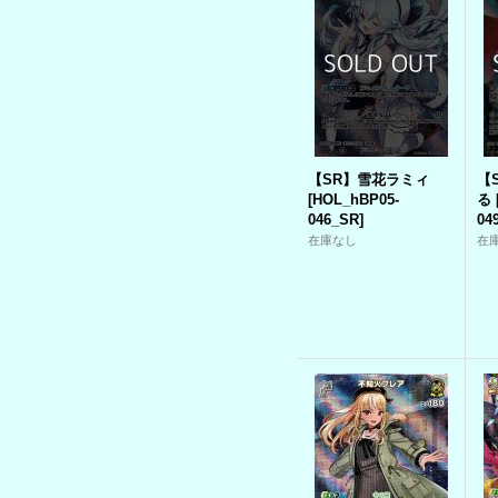
【SR】雪花ラミィ
【
[
HOL_hBP05-
る
046_SR
]
04
在庫なし
在