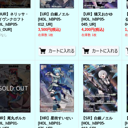
OUR】ネリッサ・
【UR】白銀ノエル
【UR】猫又おかゆ
イヴンクロフト
[
HOL_hBP05-
[
HOL_hBP05-
OL_hBP05-
012_UR
]
045_UR
]
0
6_OUR
]
3,500円
(税込)
4,200円
(税込)
1
庫なし
在庫数 1枚
在庫数 1枚
在
HR】尾丸ポルカ
【HR】星街すいせい
【SR】白銀ノエル
OL_hBP01-
[
HOL_hBP01-
[
HOL_hBP05-
[