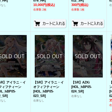
8_HR
]
076_HR
]
012_SR
]
0
10,000円
(税込)
300円
(税込)
庫なし
在庫数 2枚
在庫数 1枚
SR】アイラニ・イ
【SR】アイラニ・イ
【SR】AZKi
フィフティーン
オフィフティーン
[
HOL_hBP05-
OL_hBP05-
[
HOL_hBP05-
024_SR
]
[
2_SR
]
023_SR
]
0
在庫なし
3
庫なし
在庫なし
在