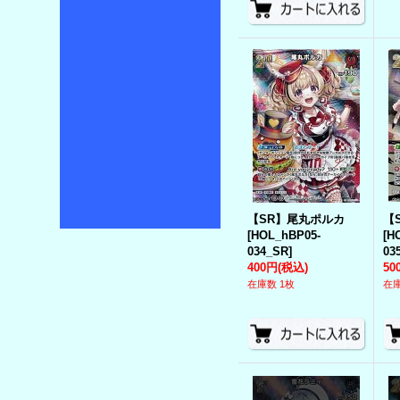
【SR】尾丸ポルカ
【
[
HOL_hBP05-
[
H
034_SR
]
03
400円
(税込)
50
在庫数 1枚
在庫