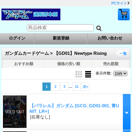
PCサイト
ログイン
新規登録
お問い合わせ
ガンダムカードゲーム > 【GD01】Newtype Rising
一覧
おすすめ順
価格の安い順
売れ筋順
表示件数
:
...
1
2
3
11
次
»
【パラレル】ガンダム
[GCG_GD01-001_青U
NIT_LR+]
[在庫なし]