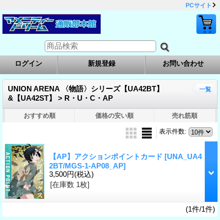
PCサイト
ログイン
新規登録
お問い合わせ
UNION ARENA 〈物語〉シリーズ【UA42BT】
一覧
&【UA42ST】 > R・U・C・AP
おすすめ順
価格の安い順
売れ筋順
表示件数
:
【AP】アクションポイントカード
[UNA_UA4
2BT/MGS-1-AP08_AP]
3,500円
(税込)
[在庫数 1枚]
(1件/1件)