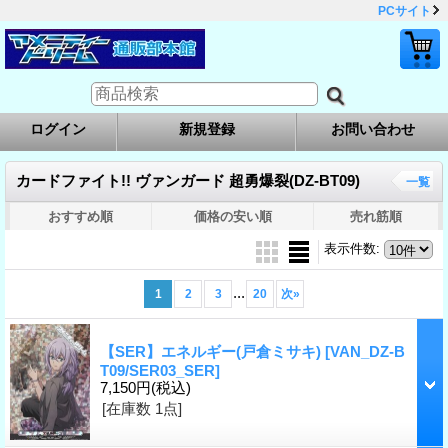
PCサイト
ログイン
新規登録
お問い合わせ
カードファイト!! ヴァンガード 超勇爆裂(DZ-BT09)
一覧
おすすめ順
価格の安い順
売れ筋順
表示件数
:
...
1
2
3
20
次
»
【SER】エネルギー(戸倉ミサキ)
[VAN_DZ-B
T09/SER03_SER]
7,150円
(税込)
[在庫数 1点]