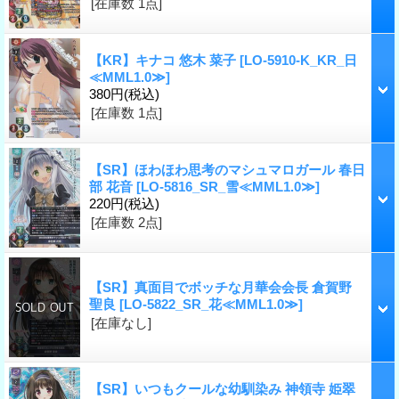
[在庫数 1点]
【KR】キナコ 悠木 菜子
[LO-5910-K_KR_日
≪MML1.0≫]
380円
(税込)
[在庫数 1点]
【SR】ほわほわ思考のマシュマロガール 春日
部 花音
[LO-5816_SR_雪≪MML1.0≫]
220円
(税込)
[在庫数 2点]
【SR】真面目でボッチな月華会会長 倉賀野
聖良
[LO-5822_SR_花≪MML1.0≫]
[在庫なし]
【SR】いつもクールな幼馴染み 神領寺 姫翠