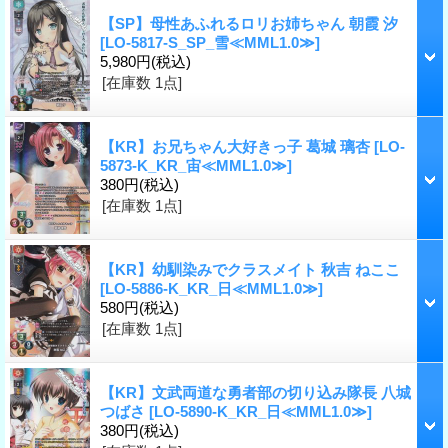
【SP】母性あふれるロリお姉ちゃん 朝霞 汐
[LO-5817-S_SP_雪≪MML1.0≫]
5,980円
(税込)
[在庫数 1点]
【KR】お兄ちゃん大好きっ子 葛城 璃杏
[LO-
5873-K_KR_宙≪MML1.0≫]
380円
(税込)
[在庫数 1点]
【KR】幼馴染みでクラスメイト 秋吉 ねここ
[LO-5886-K_KR_日≪MML1.0≫]
580円
(税込)
[在庫数 1点]
【KR】文武両道な勇者部の切り込み隊長 八城
つばさ
[LO-5890-K_KR_日≪MML1.0≫]
380円
(税込)