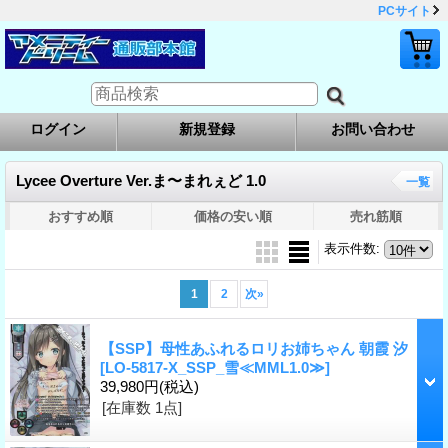
PCサイト
ログイン
新規登録
お問い合わせ
Lycee Overture Ver.ま〜まれぇど 1.0
一覧
おすすめ順
価格の安い順
売れ筋順
表示件数
:
1
2
次
»
【SSP】母性あふれるロリお姉ちゃん 朝霞 汐
[LO-5817-X_SSP_雪≪MML1.0≫]
39,980円
(税込)
[在庫数 1点]