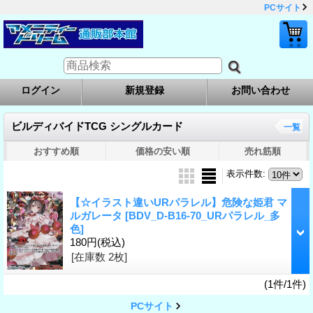
PCサイト
ログイン
新規登録
お問い合わせ
ビルディバイドTCG シングルカード
一覧
おすすめ順
価格の安い順
売れ筋順
表示件数
:
【☆イラスト違いURパラレル】危険な姫君 マ
ルガレータ
[BDV_D-B16-70_URパラレル_多
色]
180円
(税込)
[在庫数 2枚]
(1件/1件)
PCサイト