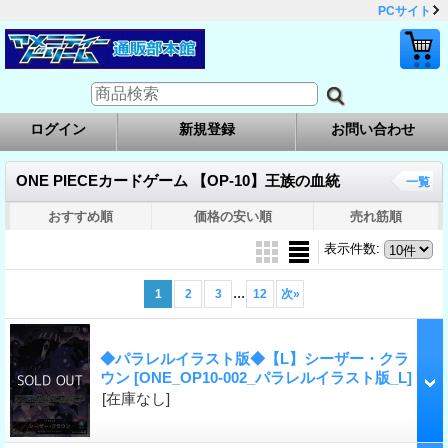
PCサイト
ログイン
新規登録
お問い合わせ
ONE PIECEカードゲーム 【OP-10】王族の血統
一覧
おすすめ順
価格の安い順
売れ筋順
表示件数
:
...
1
2
3
12
次
»
◆パラレルイラスト版◆【L】シーザー・クラ
ウン
[ONE_OP10-002_パラレルイラスト版_L]
[在庫なし]