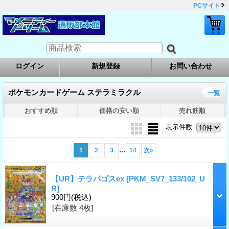
PCサイト
ログイン
新規登録
お問い合わせ
ポケモンカードゲーム ステラミラクル
一覧
おすすめ順
価格の安い順
売れ筋順
表示件数
:
...
1
2
3
14
次
»
【UR】テラパゴスex
[PKM_SV7_133/102_U
R]
900円
(税込)
[在庫数 4枚]