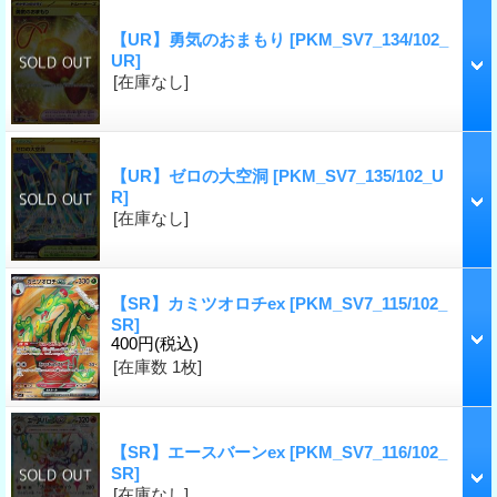
【UR】勇気のおまもり
[PKM_SV7_134/102_
UR]
[在庫なし]
【UR】ゼロの大空洞
[PKM_SV7_135/102_U
R]
[在庫なし]
【SR】カミツオロチex
[PKM_SV7_115/102_
SR]
400円
(税込)
[在庫数 1枚]
【SR】エースバーンex
[PKM_SV7_116/102_
SR]
[在庫なし]