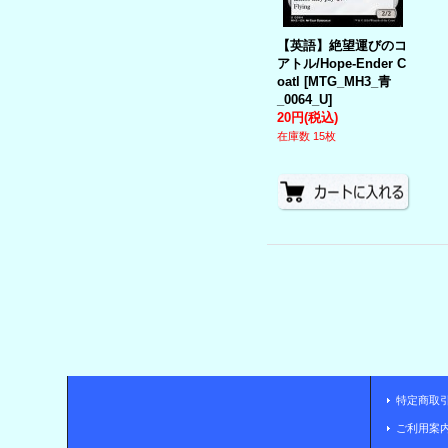
【英語】絶望運びのコ
アトル/Hope-Ender C
oatl
[
MTG_MH3_青
_0064_U
]
20円
(税込)
在庫数 15枚
特定商取
ご利用案