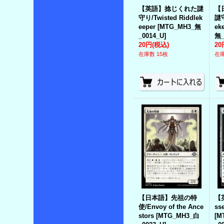
【英語】捻じくれた謎
【
守り/Twisted Riddlek
謎守
eeper
[
MTG_MH3_無
ek
_0014_U
]
無_
20円
(税込)
20
在庫数 15枚
在庫
【日本語】先祖の特
【
使/Envoy of the Ance
ss
stors
[
MTG_MH3_白
[
M