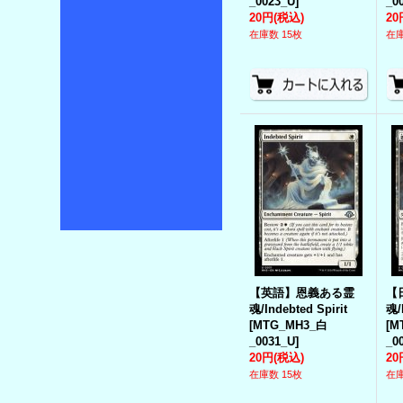
_0023_U
]
_0
20円
(税込)
20
在庫数 15枚
在庫
【英語】恩義ある霊
【
魂/Indebted Spirit
魂/
[
MTG_MH3_白
[
M
_0031_U
]
_0
20円
(税込)
20
在庫数 15枚
在庫