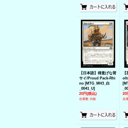
【日本語】得意げな荷
【
サイ/Proud Pack-Rhi
ol
no
[
MTG_MH3_白
[
M
_0041_U
]
_0
20円
(税込)
20
在庫数 15枚
在庫