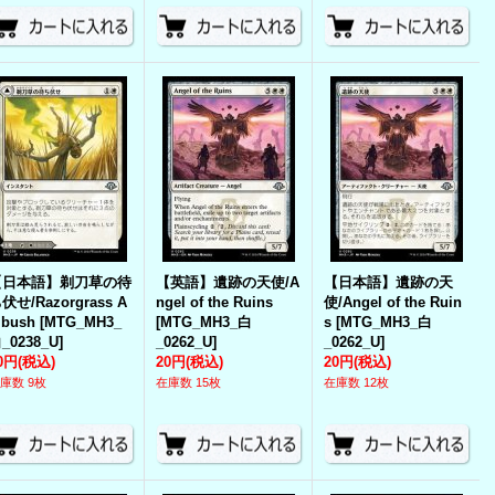
【日本語】剃刀草の待
【英語】遺跡の天使/A
【日本語】遺跡の天
伏せ/Razorgrass A
ngel of the Ruins
使/Angel of the Ruin
bush
[
MTG_MH3_
[
MTG_MH3_白
s
[
MTG_MH3_白
_0238_U
]
_0262_U
]
_0262_U
]
0円
(税込)
20円
(税込)
20円
(税込)
庫数 9枚
在庫数 15枚
在庫数 12枚