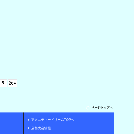
5
次
»
ページトップへ
アメニティードリームTOPへ
店舗大会情報