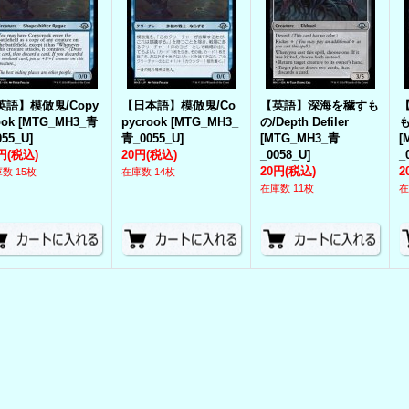
英語】模倣鬼/Copy
【日本語】模倣鬼/Co
【英語】深海を穢すも
ook
[
MTG_MH3_青
pycrook
[
MTG_MH3_
の/Depth Defiler
も
055_U
]
青_0055_U
]
[
MTG_MH3_青
[
円
(税込)
20円
(税込)
_0058_U
]
_
20円
(税込)
2
数 15枚
在庫数 14枚
在庫数 11枚
在