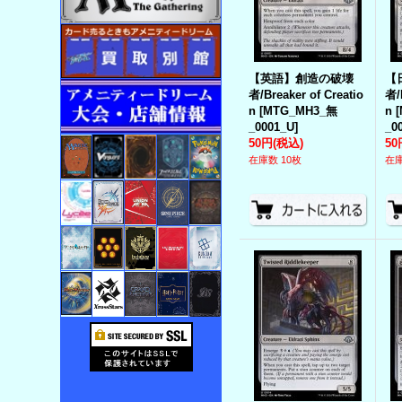
【英語】創造の破壊
【
者/Breaker of Creatio
者/
n
[
MTG_MH3_無
n
[
_0001_U
]
_0
50円
(税込)
50
在庫数 10枚
在庫