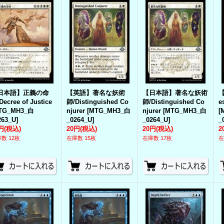
日本語】正義の命
【英語】著名な妖術
【日本語】著名な妖術
Decree of Justice
師/Distinguished Co
師/Distinguished Co
e
TG_MH3_白
njurer
[
MTG_MH3_白
njurer
[
MTG_MH3_白
[
263_U
]
_0264_U
]
_0264_U
]
_
円
(税込)
20円
(税込)
20円
(税込)
2
数 12枚
在庫数 15枚
在庫数 17枚
在