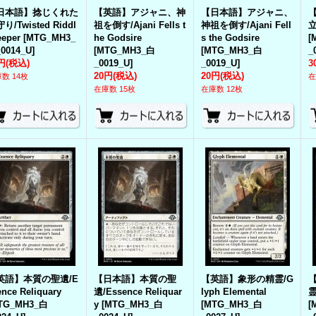
日本語】捻じくれた
【英語】アジャニ、神
【日本語】アジャニ、
り/Twisted Riddl
祖を倒す/Ajani Fells t
神祖を倒す/Ajani Fell
立
eeper
[
MTG_MH3_
he Godsire
s the Godsire
[
0014_U
]
[
MTG_MH3_白
[
MTG_MH3_白
_
円
(税込)
_0019_U
]
_0019_U
]
3
20円
(税込)
20円
(税込)
数 14枚
在
在庫数 15枚
在庫数 12枚
英語】本質の聖遺/E
【日本語】本質の聖
【英語】象形の精霊/G
ence Reliquary
遺/Essence Reliquar
lyph Elemental
霊
TG_MH3_白
y
[
MTG_MH3_白
[
MTG_MH3_白
[