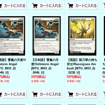
英語】雷嵐の天使/V
【日本語】雷嵐の天
【英語】剃刀草の待ち
tstorm Angel
使/Voltstorm Angel
伏せ/Razorgrass Am
ち
TG_MH3_白
[
MTG_MH3_白
bush
[
MTG_MH3_白
m
046_U
]
_0046_U
]
_0238_U
]
白
円
(税込)
20円
(税込)
50円
(税込)
5
数 15枚
在庫数 14枚
在庫数 15枚
在