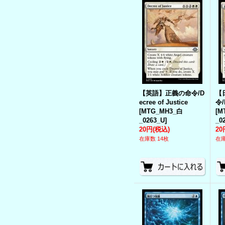
【英語】正義の命令/D
【
ecree of Justice
令/
[
MTG_MH3_白
[
M
_0263_U
]
_0
20円
(税込)
20
在庫数 14枚
在庫