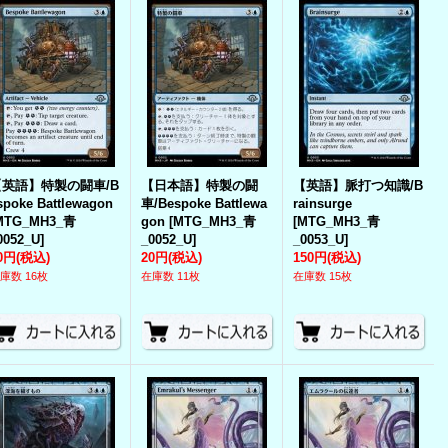
【英語】特製の闘車/B
【日本語】特製の闘
【英語】脈打つ知識/B
spoke Battlewagon
車/Bespoke Battlewa
rainsurge
MTG_MH3_青
gon
[
MTG_MH3_青
[
MTG_MH3_青
0052_U
]
_0052_U
]
_0053_U
]
0円
(税込)
20円
(税込)
150円
(税込)
庫数 16枚
在庫数 11枚
在庫数 15枚