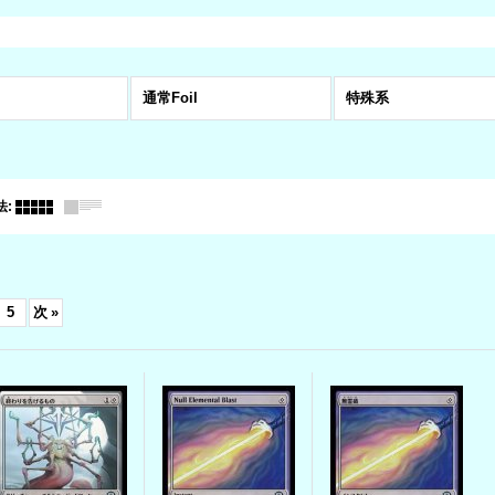
通常Foil
特殊系
法
:
5
次
»