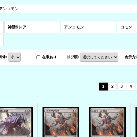
アンコモン
神話&レア
アンコモン
コモン
画像
:
並び順
:
在庫あり
表示方
1
2
3
4