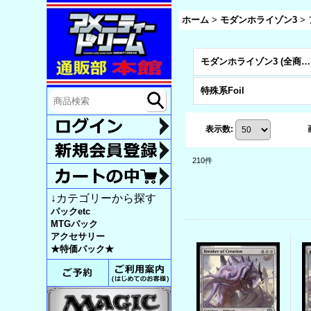
ホーム
>
モダンホライゾン3
>
モダンホライゾン3 (全商品)
特殊系Foil
表示数
:
210
件
↓カテゴリーから探す
パックetc
MTGパック
アクセサリー
★特価パック★