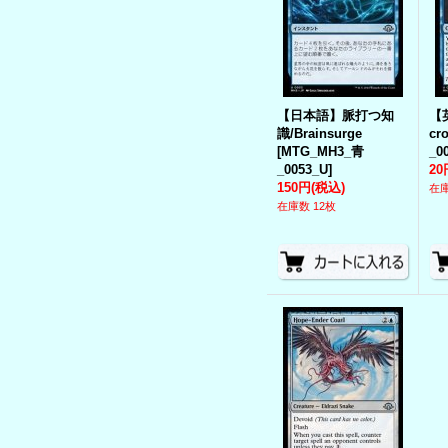
【日本語】脈打つ知
【
識/Brainsurge
cr
[
MTG_MH3_青
_0
_0053_U
]
20
150円
(税込)
在庫
在庫数 12枚