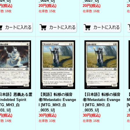
024_U
]
_0024_U
]
_0027_U
]
_
円
(税込)
20円
(税込)
20円
(税込)
2
数 18枚
在庫数 15枚
在庫数 16枚
在
日本語】恩義ある霊
【英語】転移の福音
【日本語】転移の福音
Indebted Spirit
者/Metastatic Evange
者/Metastatic Evange
M
TG_MH3_白
l
[
MTG_MH3_白
l
[
MTG_MH3_白
[
031_U
]
_0035_U
]
_0035_U
]
_
円
(税込)
30円
(税込)
30円
(税込)
2
数 14枚
在庫数 10枚
在庫数 16枚
在