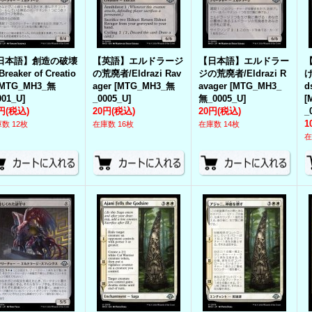
日本語】創造の破壊
【英語】エルドラージ
【日本語】エルドラー
Breaker of Creatio
の荒廃者/Eldrazi Rav
ジの荒廃者/Eldrazi R
げ
MTG_MH3_無
ager
[
MTG_MH3_無
avager
[
MTG_MH3_
d
001_U
]
_0005_U
]
無_0005_U
]
[
円
(税込)
20円
(税込)
20円
(税込)
_
1
数 12枚
在庫数 16枚
在庫数 14枚
在