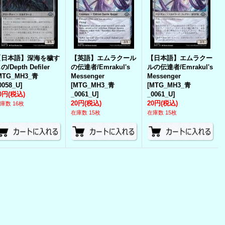
【日本語】深海を穢す
【英語】エムラクール
【日本語】エムラクー
の/Depth Defiler
の伝達者/Emrakul's
ルの伝達者/Emrakul's
MTG_MH3_青
Messenger
Messenger
0058_U
]
[
MTG_MH3_青
[
MTG_MH3_青
0円
(税込)
_0061_U
]
_0061_U
]
20円
(税込)
20円
(税込)
庫数 16枚
在庫数 15枚
在庫数 15枚