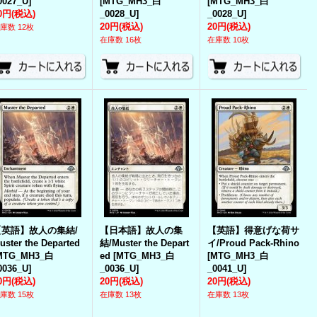
0027_U
]
[
MTG_MH3_白
[
MTG_MH3_白
0円
(税込)
_0028_U
]
_0028_U
]
20円
(税込)
20円
(税込)
庫数 12枚
在庫数 16枚
在庫数 10枚
【英語】故人の集結/
【日本語】故人の集
【英語】得意げな荷サ
uster the Departed
結/Muster the Depart
イ/Proud Pack-Rhino
MTG_MH3_白
ed
[
MTG_MH3_白
[
MTG_MH3_白
0036_U
]
_0036_U
]
_0041_U
]
0円
(税込)
20円
(税込)
20円
(税込)
庫数 15枚
在庫数 13枚
在庫数 13枚