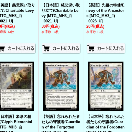
【英語】慈悲深い取り
【日本語】慈悲深い取
【英語】先祖の特使/E
て/Charitable Levy
り立て/Charitable Le
nvoy of the Ancestor
MTG_MH3_白
vy
[
MTG_MH3_白
s
[
MTG_MH3_白
0021_U
]
_0021_U
]
_0023_U
]
0円
(税込)
30円
(税込)
20円
(税込)
庫数 13枚
在庫数 13枚
在庫数 12枚
【日本語】象形の精
【英語】忘れられた者
【日本語】忘れられた
/Glyph Elemental
たちの守護者/Guardia
者たちの守護者/Guar
MTG_MH3_白
n of the Forgotten
dian of the Forgotten