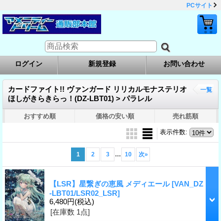
PCサイト
ログイン
新規登録
お問い合わせ
カードファイト!! ヴァンガード リリカルモナステリオ
一覧
ほしがきらきらっ！(DZ-LBT01) > パラレル
おすすめ順
価格の安い順
売れ筋順
表示件数
:
...
1
2
3
10
次
»
【LSR】星繋ぎの恵風 メディエール
[VAN_DZ
-LBT01/LSR02_LSR]
6,480円
(税込)
[在庫数 1点]