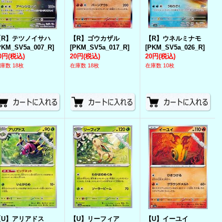
【R】テツノイサハ
【R】ゴウカザル
【R】ウネルミナモ
PKM_SV5a_007_R
]
[
PKM_SV5a_017_R
]
[
PKM_SV5a_026_R
]
0円
(税込)
20円
(税込)
20円
(税込)
庫数 18枚
在庫数 18枚
在庫数 10枚
【U】アリアドス
【U】リーフィア
【U】イーユイ