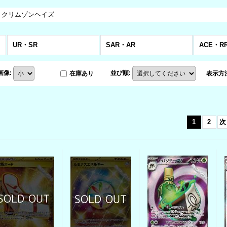
 クリムゾンヘイズ
商品)
UR・SR
SAR・AR
ACE・R
画像
:
並び順
:
在庫あり
表示方
1
2
次