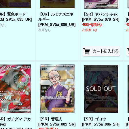
UR】緊急ボード
【UR】ルミナスエネ
【SR】ヤバソチャex
KM_SV5a_095_UR
]
ルギー
[
PKM_SV5a_079_SR
]
[
[
PKM_SV5a_096_UR
]
400円
(税込)
4
庫なし
在庫なし
在庫数 1枚
在
SR】ガチグマ アカ
【SR】管理人
【SR】ゴヨウ
キex
[
PKM_SV5a_085_SR
]
[
PKM_SV5a_086_SR
]
[