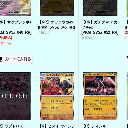
RR】サケブシッポe
【RR】ゲッコウガex
【RR】ガチグマ アカ
[
PKM_SV5a_045_RR
]
ツキex
[
KM_SV5a_040_RR
]
[
PKM_SV5a_052_RR
]
2
在庫なし
円
(税込)
在庫なし
在
数 15枚
R】ラブトロス
【R】ヒスイ ウインデ
【R】ディンルー