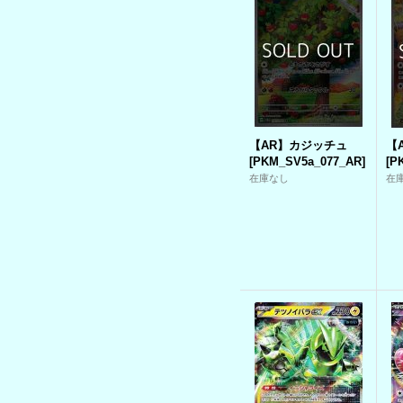
【AR】カジッチュ
【
[
PKM_SV5a_077_AR
]
[
P
在庫なし
在