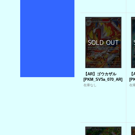
【AR】ゴウカザル
【
[
PKM_SV5a_070_AR
]
[
P
在庫なし
在