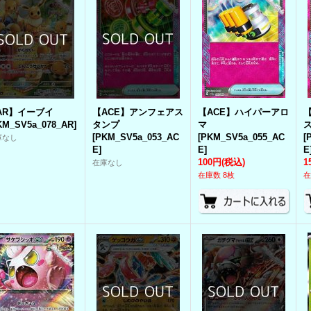
AR】イーブイ
【ACE】アンフェアス
【ACE】ハイパーアロ
KM_SV5a_078_AR
]
タンプ
マ
[
PKM_SV5a_053_AC
[
PKM_SV5a_055_AC
[
庫なし
E
]
E
]
E
100円
(税込)
1
在庫なし
在庫数 8枚
在