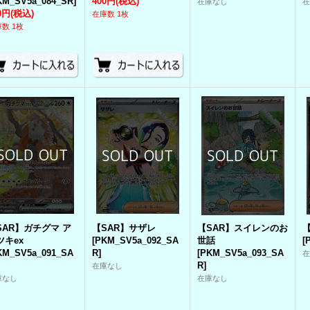
KM_SV5a_084_SR
]
400円
(税込)
在庫なし
0円
(税込)
在庫数 1枚
数 1枚
SAR】ガチグマ ア
【SAR】サザレ
【SAR】スイレンのお
ツキex
[
PKM_SV5a_092_SA
世話
[
KM_SV5a_091_SA
R
]
[
PKM_SV5a_093_SA
R
]
在庫なし
庫なし
在庫なし