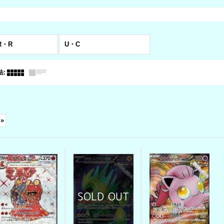
R・R
U・C
法
:
»