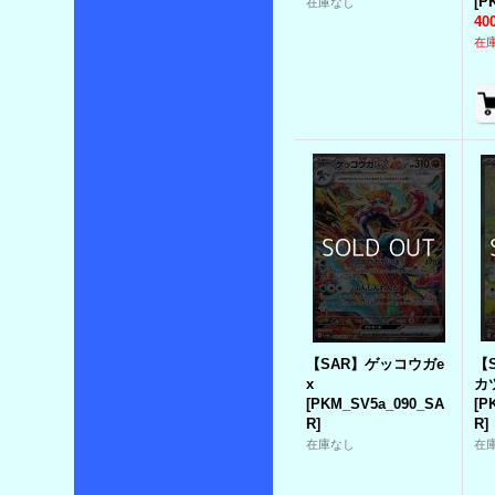
[
P
在庫なし
40
在庫
【SAR】ゲッコウガe
【
x
カ
[
PKM_SV5a_090_SA
[
P
R
]
R
]
在庫なし
在