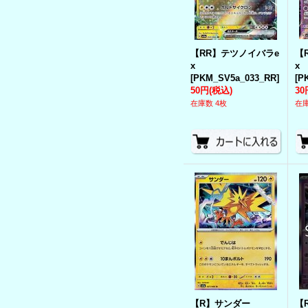
【RR】テツノイバラe
【
x
x
[
PKM_SV5a_033_RR
]
[
P
50円
(税込)
30
在庫数 4枚
在庫
【R】サンダー
【