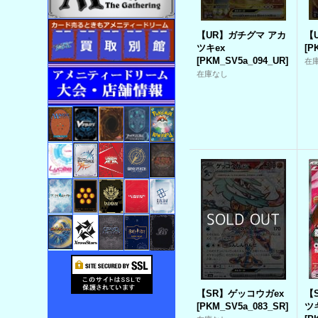
【UR】ガチグマ アカ
【
ツキex
[
P
[
PKM_SV5a_094_UR
]
在
在庫なし
【SR】ゲッコウガex
【
[
PKM_SV5a_083_SR
]
ツ