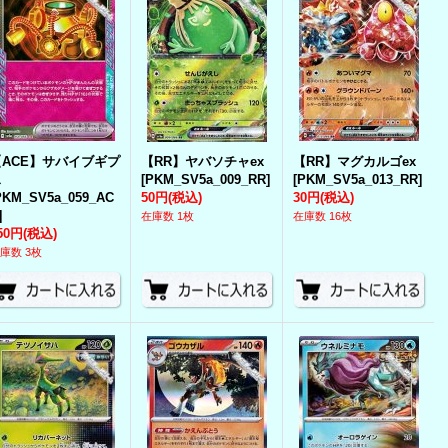
【ACE】サバイブギプ
【RR】ヤバソチャex
【RR】マグカルゴex
ス
[
PKM_SV5a_009_RR
]
[
PKM_SV5a_013_RR
]
PKM_SV5a_059_AC
50円
(税込)
30円
(税込)
]
在庫数 1枚
在庫数 16枚
50円
(税込)
庫数 3枚