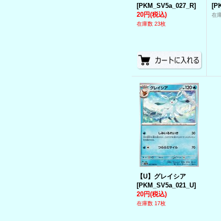
[
PKM_SV5a_027_R
]
[
P
20円
(税込)
在
在庫数 23枚
【U】グレイシア
[
PKM_SV5a_021_U
]
20円
(税込)
在庫数 17枚