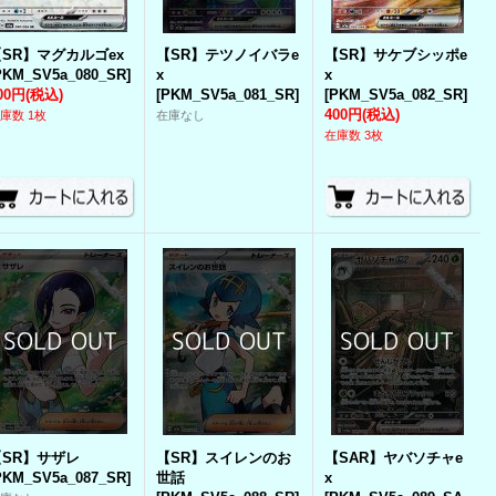
【SR】マグカルゴex
【SR】テツノイバラe
【SR】サケブシッポe
PKM_SV5a_080_SR
]
x
x
00円
(税込)
[
PKM_SV5a_081_SR
]
[
PKM_SV5a_082_SR
]
400円
(税込)
庫数 1枚
在庫なし
在庫数 3枚
【SR】サザレ
【SR】スイレンのお
【SAR】ヤバソチャe
PKM_SV5a_087_SR
]
世話
x