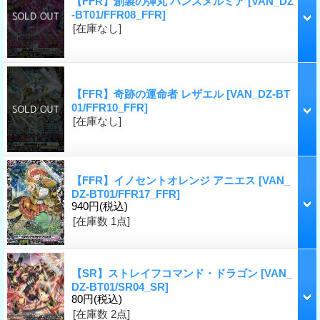
【FFR】創製の弾丸 パンスメルミア
[VAN_DZ
-BT01/FFR08_FFR]
[在庫なし]
【FFR】奇跡の運命者 レザエル
[VAN_DZ-BT
01/FFR10_FFR]
[在庫なし]
【FFR】イノセントオレンジ アニエス
[VAN_
DZ-BT01/FFR17_FFR]
940円
(税込)
[在庫数 1点]
【SR】ストレイフコマンド・ドラゴン
[VAN_
DZ-BT01/SR04_SR]
80円
(税込)
[在庫数 2点]