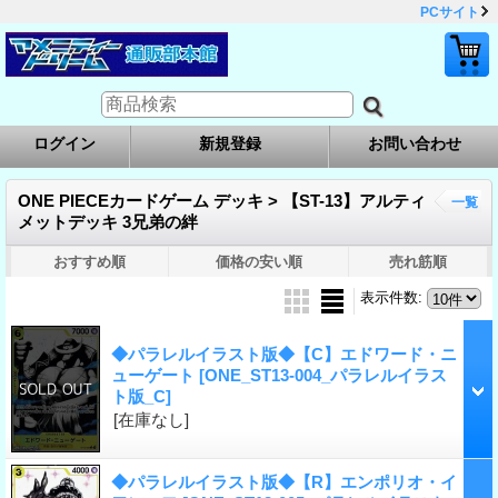
PCサイト
ログイン
新規登録
お問い合わせ
ONE PIECEカードゲーム デッキ > 【ST-13】アルティ
一覧
メットデッキ 3兄弟の絆
おすすめ順
価格の安い順
売れ筋順
表示件数
:
◆パラレルイラスト版◆【C】エドワード・ニ
ューゲート
[ONE_ST13-004_パラレルイラス
ト版_C]
[在庫なし]
◆パラレルイラスト版◆【R】エンポリオ・イ