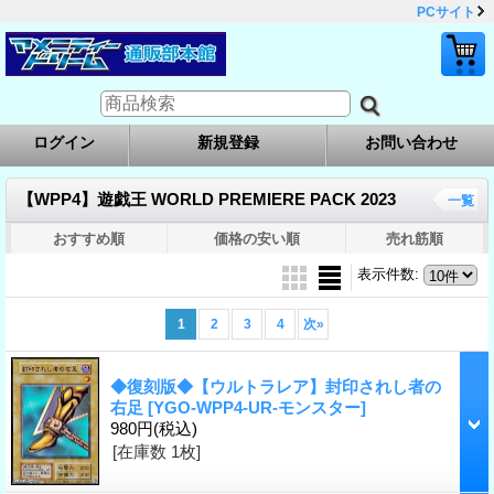
PCサイト
ログイン
新規登録
お問い合わせ
【WPP4】遊戯王 WORLD PREMIERE PACK 2023
一覧
おすすめ順
価格の安い順
売れ筋順
表示件数
:
1
2
3
4
次
»
◆復刻版◆【ウルトラレア】封印されし者の
右足
[YGO-WPP4-UR-モンスター]
980円
(税込)
[在庫数 1枚]