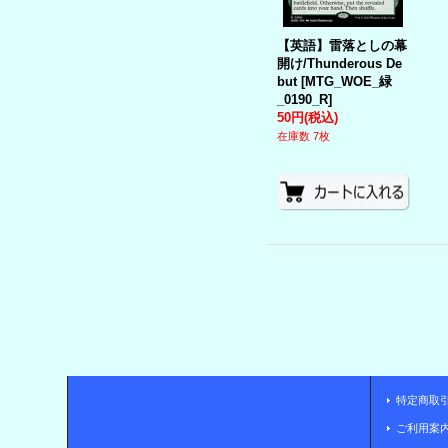
【英語】雷落としの幕
開け/Thunderous De
but
[
MTG_WOE_緑
_0190_R
]
50円
(税込)
在庫数 7枚
特定商取
ご利用案