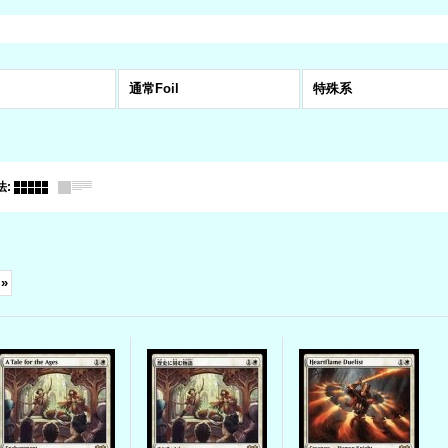
通常Foil
特殊系
法
:
»