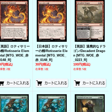
【英語】ロティサリー
【日本語】ロティサリ
【英語】退廃的なドラ
精/Rotisserie Elem
ーの精/Rotisserie Ele
ゴン/Decadent Drago
ntal
[
MTG_WOE_赤
mental
[
MTG_WOE_
n
[
MTG_WOE_赤
0148_R
]
赤_0148_R
]
_0223_R
]
0円
(税込)
30円
(税込)
100円
(税込)
庫数 2枚
在庫数 1枚
在庫数 5枚