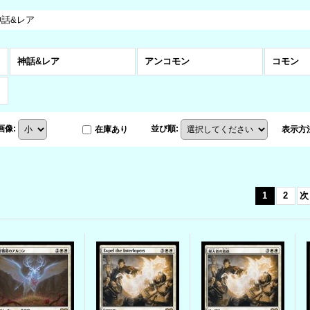
神話&レア
神話&レア
アンコモン
コモン
画像
:
並び順
:
在庫あり
表示方
1
2
次