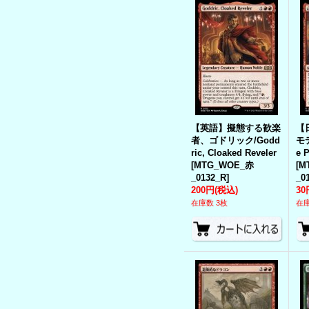
【英語】擬態する歓楽
【
者、ゴドリック/Godd
モデ
ric, Cloaked Reveler
e 
[
MTG_WOE_赤
[
M
_0132_R
]
_0
200円
(税込)
30
在庫数 3枚
在庫