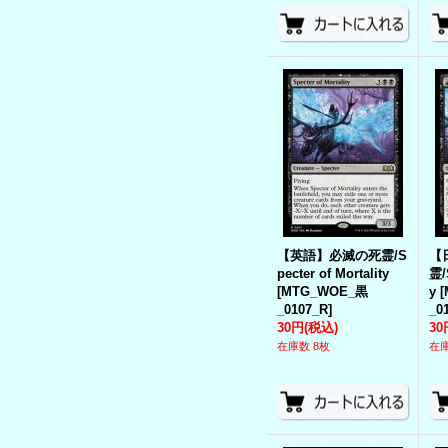
【英語】必滅の死霊/S
【
pecter of Mortality
霊/S
[
MTG_WOE_黒
y
[
_0107_R
]
_0
30円
(税込)
30
在庫数 8枚
在庫