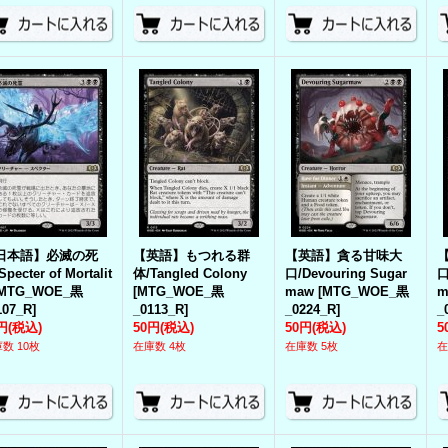
日本語】必滅の死
【英語】もつれる群
【英語】貪る甘味大
pecter of Mortalit
体/Tangled Colony
口/Devouring Sugar
口
MTG_WOE_黒
[
MTG_WOE_黒
maw
[
MTG_WOE_黒
m
107_R
]
_0113_R
]
_0224_R
]
_
円
(税込)
50円
(税込)
50円
(税込)
5
数 10枚
在庫数 4枚
在庫数 5枚
在