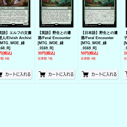
英語】エルフの文書
【英語】野生との遭
【日本語】野生との遭
人/Elvish Archivi
遇/Feral Encounter
遇/Feral Encounter
子
[
MTG_WOE_緑
[
MTG_WOE_緑
[
MTG_WOE_緑
[
168_R
]
_0169_R
]
_0169_R
]
_
円
(税込)
30円
(税込)
50円
(税込)
1
数 6枚
在庫数 7枚
在庫数 4枚
在