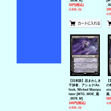
_0056_R
]
[
M
30円
(税込)
_0
10
在庫数 2枚
在庫
【日本語】忌まわしき
【
干渉者、アショク/As
の毒
hiok, Wicked Manipu
oi
lator
[
MTG_WOE_黒
黒_
_0078_M
]
50
100円
(税込)
在庫
在庫数 2枚