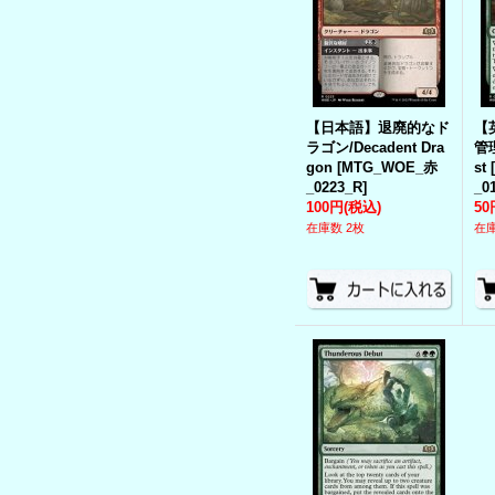
【日本語】退廃的なド
【
ラゴン/Decadent Dra
管理
gon
[
MTG_WOE_赤
st
_0223_R
]
_0
100円
(税込)
50
在庫数 2枚
在庫