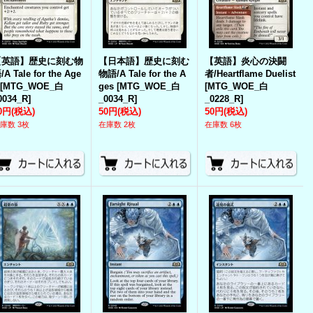
【英語】歴史に刻む物
【日本語】歴史に刻む
【英語】炎心の決闘
/A Tale for the Age
物語/A Tale for the A
者/Heartflame Duelist
[
MTG_WOE_白
ges
[
MTG_WOE_白
[
MTG_WOE_白
0034_R
]
_0034_R
]
_0228_R
]
0円
(税込)
50円
(税込)
50円
(税込)
庫数 3枚
在庫数 2枚
在庫数 6枚