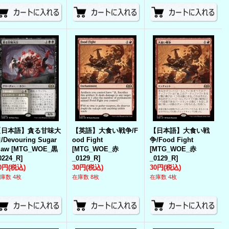
【日本語】貪る甘味大
【英語】大食い戦争/F
【日本語】大食い戦
/Devouring Sugar
ood Fight
争/Food Fight
aw
[
MTG_WOE_黒
[
MTG_WOE_赤
[
MTG_WOE_赤
0224_R
]
_0129_R
]
_0129_R
]
0円
(税込)
30円
(税込)
30円
(税込)
庫数 4枚
在庫数 8枚
在庫数 4枚