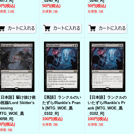
0073_R
]
_0240_R
]
_0240_R
]
0円
(税込)
50円
(税込)
50円
(税込)
庫数 11枚
在庫数 1枚
在庫数 1枚
【日本語】駆け抜け侯
【英語】ランクルのい
【日本語】ランクルの
祝福/Lord Skitter's
たずら/Rankle's Pran
いたずら/Rankle's Pr
lessing
k
[
MTG_WOE_黒
ank
[
MTG_WOE_黒
MTG_WOE_黒
_0102_R
]
_0102_R
]
0098_R
]
100円
(税込)
100円
(税込)
0円
(税込)
在庫数 3枚
在庫数 2枚
庫数 3枚