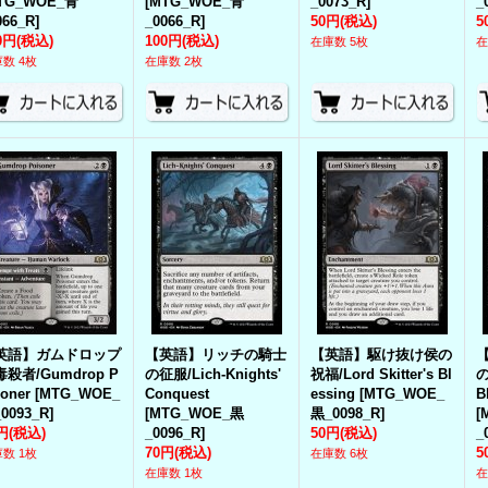
TG_WOE_青
[
MTG_WOE_青
_0073_R
]
_
066_R
]
_0066_R
]
50円
(税込)
5
0円
(税込)
100円
(税込)
在庫数 5枚
在
数 4枚
在庫数 2枚
英語】ガムドロップ
【英語】リッチの騎士
【英語】駆け抜け侯の
殺者/Gumdrop P
の征服/Lich-Knights'
祝福/Lord Skitter's Bl
の
soner
[
MTG_WOE_
Conquest
essing
[
MTG_WOE_
B
0093_R
]
[
MTG_WOE_黒
黒_0098_R
]
[
円
(税込)
_0096_R
]
50円
(税込)
_
70円
(税込)
5
数 1枚
在庫数 6枚
在庫数 1枚
在