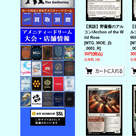
【英語】野薔薇のアル
【
コン/Archon of the W
ルコ
ild Rose
Wi
[
MTG_WOE_白
[
M
_0001_R
]
_0
30円
(税込)
30
在庫数 2枚
在庫