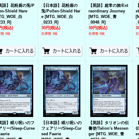
英語】花粉盾の兎/P
【日本語】花粉盾の
【英語】超常の旅/Ext
len-Shield Hare
兎/Pollen-Shield Har
raordinary Journey
x
TG_WOE_白
e
[
MTG_WOE_白
[
MTG_WOE_青
[
233_R
]
_0233_R
]
_0048_R
]
_
円
(税込)
30円
(税込)
30円
(税込)
3
数 9枚
在庫数 3枚
在庫数 8枚
在
英語】眠り呪いのフ
【日本語】眠り呪いの
【英語】タリオンの伝
リー/Sleep-Curse
フェアリー/Sleep-Cur
書使/Talion's Messen
伝
aerie
sed Faerie
ger
[
MTG_WOE_青
e