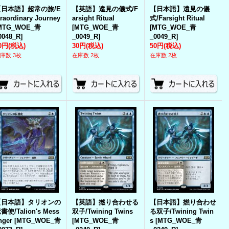
【日本語】超常の旅/E
【英語】遠見の儀式/F
【日本語】遠見の儀
traordinary Journey
arsight Ritual
式/Farsight Ritual
MTG_WOE_青
[
MTG_WOE_青
[
MTG_WOE_青
0048_R
]
_0049_R
]
_0049_R
]
0円
(税込)
30円
(税込)
50円
(税込)
庫数 3枚
在庫数 2枚
在庫数 2枚
【日本語】タリオンの
【英語】撚り合わせる
【日本語】撚り合わせ
書使/Talion's Mess
双子/Twining Twins
る双子/Twining Twin
nger
[
MTG_WOE_青
[
MTG_WOE_青
s
[
MTG_WOE_青