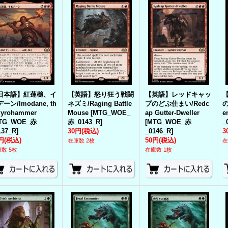
日本語】紅蓮槌、イ
【英語】怒り狂う戦闘
【英語】レッドキャッ
ーン/Imodane, th
ネズミ/Raging Battle
プのどぶ住まい/Redc
の
Pyrohammer
Mouse
[
MTG_WOE_
ap Gutter-Dweller
e
TG_WOE_赤
赤_0143_R
]
[
MTG_WOE_赤
_
137_R
]
30円
(税込)
_0146_R
]
3
円
(税込)
50円
(税込)
在庫数 2枚
在
数 5枚
在庫数 1枚