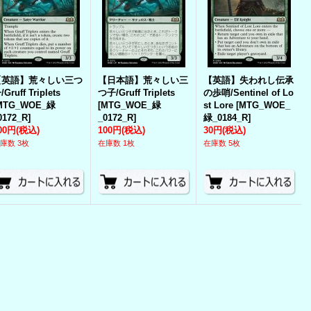
【英語】荒々しい三つ
【日本語】荒々しい三
【英語】失われし伝承
/Gruff Triplets
つ子/Gruff Triplets
の歩哨/Sentinel of Lo
MTG_WOE_緑
[
MTG_WOE_緑
st Lore
[
MTG_WOE_
0172_R
]
_0172_R
]
緑_0184_R
]
00円
(税込)
100円
(税込)
30円
(税込)
庫数 3枚
在庫数 1枚
在庫数 5枚