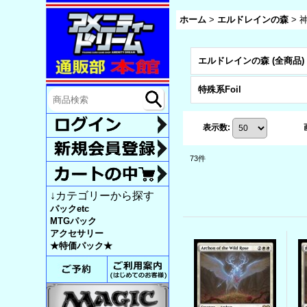
ホーム
>
エルドレインの森
>
エルドレインの森 (全商品)
特殊系Foil
表示数
:
73
件
↓カテゴリーから探す
パックetc
MTGパック
アクセサリー
★特価パック★