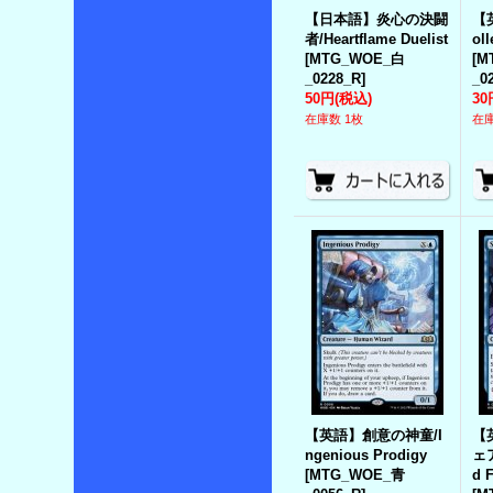
【日本語】炎心の決闘
【
者/Heartflame Duelist
ol
[
MTG_WOE_白
[
M
_0228_R
]
_0
50円
(税込)
30
在庫数 1枚
在庫
【英語】創意の神童/I
【
ngenious Prodigy
ェア
[
MTG_WOE_青
d F