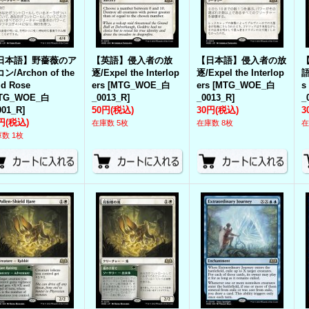
日本語】野薔薇のア
【英語】侵入者の放
【日本語】侵入者の放
ン/Archon of the
逐/Expel the Interlop
逐/Expel the Interlop
語
ld Rose
ers
[
MTG_WOE_白
ers
[
MTG_WOE_白
s
TG_WOE_白
_0013_R
]
_0013_R
]
_
001_R
]
50円
(税込)
30円
(税込)
3
円
(税込)
在庫数 5枚
在庫数 8枚
在
数 1枚