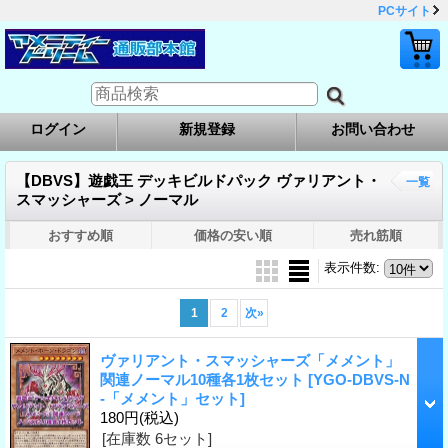
PCサイト
ログイン
新規登録
お問い合わせ
【DBVS】遊戯王 デッキビルドパック ヴァリアント・
一覧
スマッシャーズ > ノーマル
おすすめ順
価格の安い順
売れ筋順
表示件数
:
1
2
次
»
ヴァリアント・スマッシャーズ「メメント」
関連ノーマル10種各1枚セット
[YGO-DBVS-N
-「メメント」セット]
180円
(税込)
[在庫数 6セット]