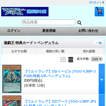
PCサイト
ログイン
新規登録
お問い合わせ
遊戯王 特典カード > ペンデュラム
一覧
おすすめ順
価格の安い順
売れ筋順
表示件数
:
【ウルトラレア】DDイービル
[YGO-VJMP-J
P168-特典-UR-ペンデュラム]
200円
(税込)
[在庫数 12枚]
【ウルトラレア】DDアーク
[YGO-VJMP-JP1
62-特典-UR-ペンデュラム]