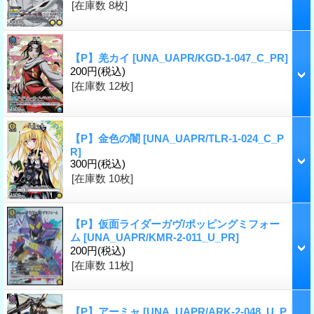
[在庫数 8枚]
【P】羌カイ
[UNA_UAPR/KGD-1-047_C_PR]
200円
(税込)
[在庫数 12枚]
【P】金色の闇
[UNA_UAPR/TLR-1-024_C_P
R]
300円
(税込)
[在庫数 10枚]
【P】仮面ライダーガヴ/ポッピングミフォー
ム
[UNA_UAPR/KMR-2-011_U_PR]
200円
(税込)
[在庫数 11枚]
【P】アーミャ
[UNA_UAPR/ARK-2-048_U_P