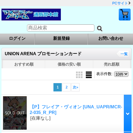
PCサイト
ログイン
新規登録
お問い合わせ
UNION ARENA プロモーションカード
一覧
おすすめ順
価格の安い順
売れ筋順
表示件数
:
1
2
次
»
【P】フレイア・ヴィオン
[UNA_UAPR/MCR-
2-035_R_PR]
[在庫なし]