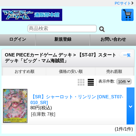
PCサイト
ログイン
新規登録
お問い合わせ
ONE PIECEカードゲーム デッキ > 【ST-07】スタート
一覧
デッキ「ビッグ・マム海賊団」
おすすめ順
価格の安い順
売れ筋順
表示件数
:
【SR】シャーロット・リンリン
[ONE_ST07-
010_SR]
80円
(税込)
[在庫数 7枚]
(1件/1件)