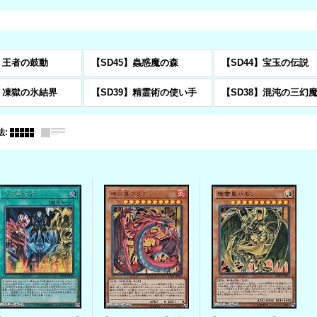
6】王者の鼓動
【SD45】蟲惑魔の森
【SD44】宝玉の伝説
0】凍獄の氷結界
【SD39】精霊術の使い手
【SD38】混沌の三幻
法
: