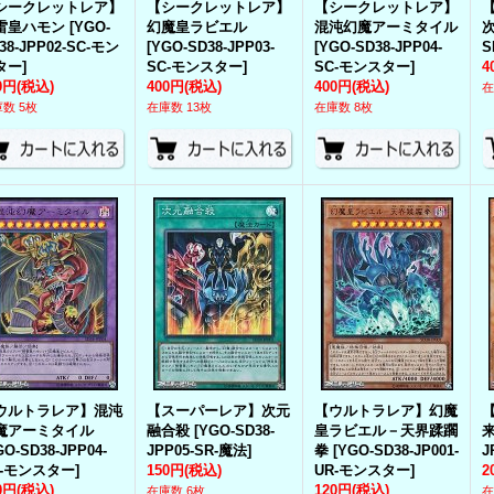
シークレットレア】
【シークレットレア】
【シークレットレア】
雷皇ハモン
[
YGO-
幻魔皇ラビエル
混沌幻魔アーミタイル
38-JPP02-SC-モン
[
YGO-SD38-JPP03-
[
YGO-SD38-JPP04-
S
ター
]
SC-モンスター
]
SC-モンスター
]
4
0円
(税込)
400円
(税込)
400円
(税込)
在
数 5枚
在庫数 13枚
在庫数 8枚
ウルトラレア】混沌
【スーパーレア】次元
【ウルトラレア】幻魔
魔アーミタイル
融合殺
[
YGO-SD38-
皇ラビエル－天界蹂躙
GO-SD38-JPP04-
JPP05-SR-魔法
]
拳
[
YGO-SD38-JP001-
J
R-モンスター
]
150円
(税込)
UR-モンスター
]
2
0円
(税込)
120円
(税込)
在庫数 6枚
在