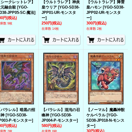
【シークレットレア】
【ウルトラレア】神炎
【ウルトラレア】降雷
次元融合殺
[
YGO-
皇ウリア
[
YGO-SD38-
皇ハモン
[
YGO-SD38-
D38-JPP05-SC-魔法
]
JPP01-UR-モンスタ
JPP02-UR-モンスタ
00円
(税込)
ー
]
ー
]
250円
(税込)
300円
(税込)
庫数 9枚
在庫数 14枚
在庫数 2枚
【パラレル】暗黒の招
【パラレル】混沌の召
【ノーマル】魔轟神獣
来神
[
YGO-SD38-
喚神
[
YGO-SD38-
ケルベラル
[
YGO-
P003-P-モンスター
]
JP004-P-モンスター
]
SD38-JP018-N-モンス
00円
(税込)
580円
(税込)
ター
]
30円
(税込)
庫数 2枚
在庫数 8枚