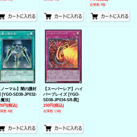
在庫数 9枚
【ノーマル】闇の護封
【スーパーレア】ハイ
剣
[
YGO-SD38-JP032-
パーブレイズ
[
YGO-
-魔法
]
SD38-JP034-SR-罠
]
20円
(税込)
150円
(税込)
庫数 8枚
在庫数 13枚