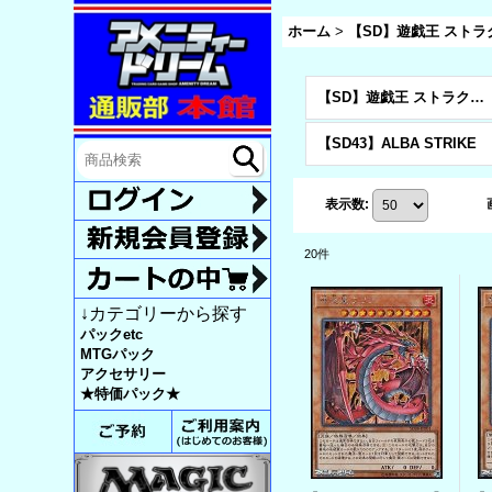
ホーム
>
【SD】遊戯王 スト
【SD】遊戯王 ストラクチャーデッキ (全商品)
【SD43】ALBA STRIKE
表示数
:
20
件
↓カテゴリーから探す
パックetc
MTGパック
アクセサリー
★特価パック★