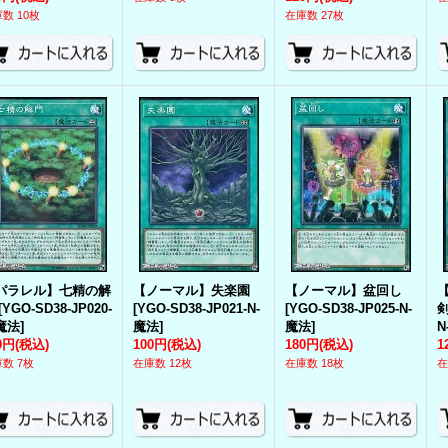
数 10枚
在庫数 27枚
パラレル】七精の解
【ノーマル】失楽園
【ノーマル】盆回し
[
YGO-SD38-JP020-
[
YGO-SD38-JP021-N-
[
YGO-SD38-JP025-N-
-魔法
]
魔法
]
魔法
]
N
0円
(税込)
100円
(税込)
180円
(税込)
1
数 7枚
在庫数 12枚
在庫数 18枚
在