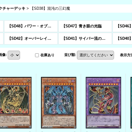
ラクチャーデッキ
>
【SD38】混沌の三幻魔
【SD48】パワー・オブ・フェローズ
【SD47】青き眼の光臨
【SD4
【SD42】オーバーレイ・ユニバース
【SD41】サイバー流の後継者
【SD4
画像
:
並び順
:
在庫あり
表示方