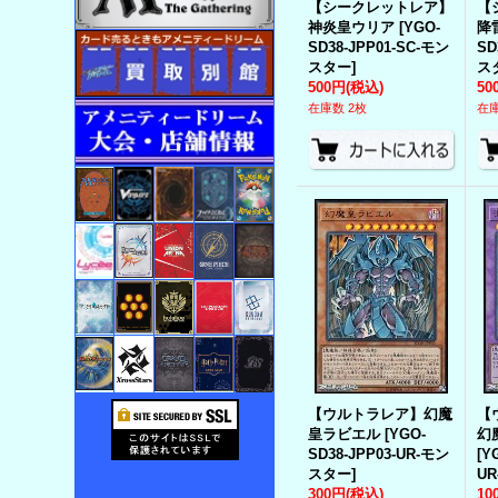
【シークレットレア】
【
神炎皇ウリア
[
YGO-
降
SD38-JPP01-SC-モン
SD
スター
]
ス
500円
(税込)
50
在庫数 2枚
在庫
【ウルトラレア】幻魔
【
皇ラビエル
[
YGO-
幻
SD38-JPP03-UR-モン
[
Y
スター
]
U
300円
(税込)
10