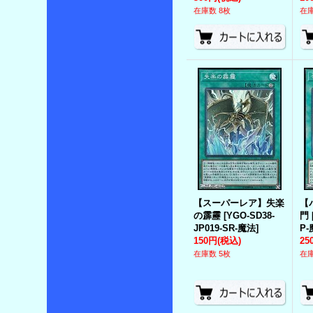
在庫数 8枚
在庫
【スーパーレア】失楽
【
の霹靂
[
YGO-SD38-
門
JP019-SR-魔法
]
P
150円
(税込)
25
在庫数 5枚
在庫