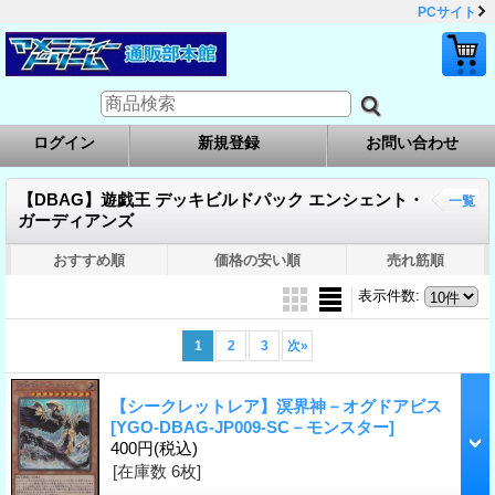
PCサイト
ログイン
新規登録
お問い合わせ
【DBAG】遊戯王 デッキビルドパック エンシェント・
一覧
ガーディアンズ
おすすめ順
価格の安い順
売れ筋順
表示件数
:
1
2
3
次
»
【シークレットレア】溟界神－オグドアビス
[YGO-DBAG-JP009-SC－モンスター]
400円
(税込)
[在庫数 6枚]