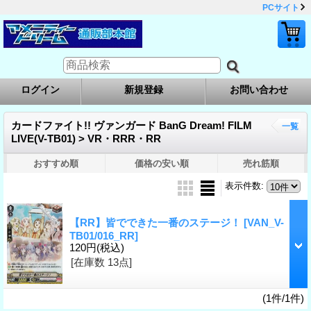
PCサイト
ログイン
新規登録
お問い合わせ
カードファイト!! ヴァンガード BanG Dream! FILM
一覧
LIVE(V-TB01) > VR・RRR・RR
おすすめ順
価格の安い順
売れ筋順
表示件数
:
【RR】皆でできた一番のステージ！
[VAN_V-
TB01/016_RR]
120円
(税込)
[在庫数 13点]
(1件/1件)