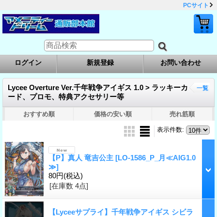
PCサイト
ログイン
新規登録
お問い合わせ
Lycee Overture Ver.千年戦争アイギス 1.0 > ラッキーカ
一覧
ード、プロモ、特典アクセサリー等
おすすめ順
価格の安い順
売れ筋順
表示件数
:
【P】真人 竜吉公主
[LO-1586_P_月≪AIG1.0
≫]
80円
(税込)
[在庫数 4点]
【Lyceeサプライ】千年戦争アイギス シビラ