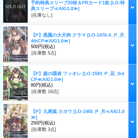
予約特典スリーブ20枚＆PRカード1枚
[LO-特
典スリーブ≪AIG1.0≫]
[在庫なし]
【P】黒翼の大天狗 クラマ
[LO-1470-A_P_月_
4thCP≪AIG1.0≫]
500円
(税込)
[在庫数 5点]
【P】森の隠者 フィオレ
[LO-1593_P_花_3rd
CP≪AIG1.0≫]
80円
(税込)
[在庫数 18点]
【P】九尾狐 カヨウ
[LO-1465_P_月≪AIG1.0
≫]
250円
(税込)
[在庫数 3点]