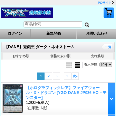
PCサイト
ログイン
新規登録
お問い合わせ
【DANE】遊戯王 ダーク・ネオストーム
一覧
おすすめ順
価格の安い順
売れ筋順
表示件数
:
...
1
2
3
5
次
»
【ホログラフィックレア】ファイアウォー
ル・X・ドラゴン
[YGO-DANE-JP036-HO－モ
ンスター]
1,200円
(税込)
[在庫数 1枚]