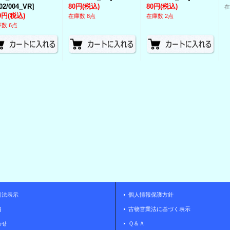
02/004_VR
]
80円
(税込)
80円
(税込)
0円
(税込)
在庫数 8点
在庫数 2点
数 6点
引法表示
個人情報保護方針
内
古物営業法に基づく表示
わせ
Ｑ＆Ａ