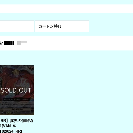
カートン特典
法
:
【RR】冥界の催眠術
師
[
VAN_V-
T02/024_RR
]