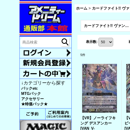
ホーム
>
カードファイト!! ヴァン
カードファイト!! ヴァンガード 最強！チームAL4(V-BT02) (全商品)
表示数
:
5
件
↓カテゴリーから探す
パックetc
MTGパック
アクセサリー
★特価パック★
【VR】ノーライフキ
【
ング デスアンカー
ビ
[
VAN_V-
[
V