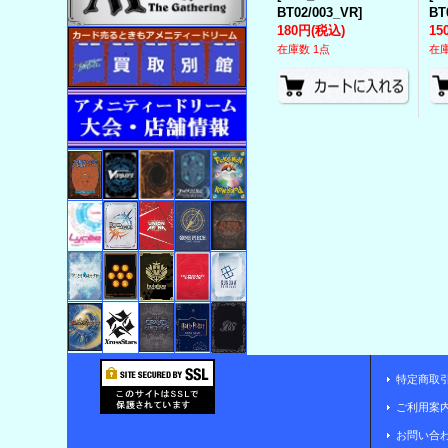
BT02/003_VR
]
BT
180円
(税込)
15
在庫数 1点
在庫
特定商取
ご利用案
お問い合