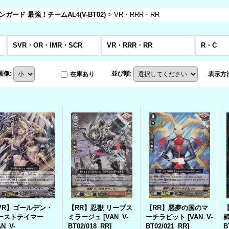
ガード 最強！チームAL4(V-BT02)
>
VR・RRR・RR
SVR・OR・IMR・SCR
VR・RRR・RR
R・C
画像
:
並び順
:
在庫あり
表示方
VR】ゴールデン・
【RR】忍獣 リーブス
【RR】悪夢の国のマ
ーストテイマー
ミラージュ
[
VAN_V-
ーチラビット
[
VAN_V-
AN_V-
BT02/018_RR
]
BT02/021_RR
]
B