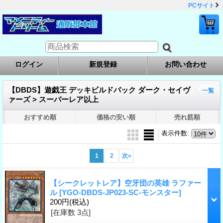
PCサイト
ログイン
新規登録
お問い合わせ
【DBDS】遊戯王 デッキビルドパック ダーク・セイヴ
一覧
ァーズ > スーパーレア以上
おすすめ順
価格の安い順
売れ筋順
表示件数
:
1
2
次
»
【シークレットレア】空牙団の英雄 ラファー
ル
[YGO-DBDS-JP023-SC-モンスター]
200円
(税込)
[在庫数 3点]