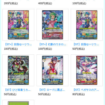
200円
(税込)
400円
(税込)
100円
(税込)
【ST+】目指せハリウッド！ 弓弦エレオノーラ
【ST+】幻影のウタロイド チキ
【ST】目指せハリウッド！ 弓弦エレオノーラ
100円
(税込)
100円
(税込)
50円
(税込)
【ST】ひと味違うカリスマ 黒乃霧亜
【ST】ロードに選ばれし若者 蒼井樹
【ST】ペガサスのアイドル 織部つばさ
50円
(税込)
50円
(税込)
80円
(税込)