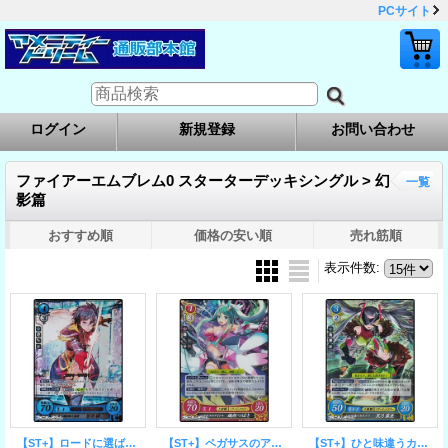
PCサイト
ログイン
新規登録
お問い合わせ
ファイアーエムブレム0 スターターデッキシングル > 幻
一覧
影篇
おすすめ順
価格の安い順
売れ筋順
表示件数
:
【ST+】ロードに選ばれし若者 蒼井樹
【ST+】ペガサスのアイドル 織部つばさ
【ST+】ひと味違うカリスマ 黒乃霧亜