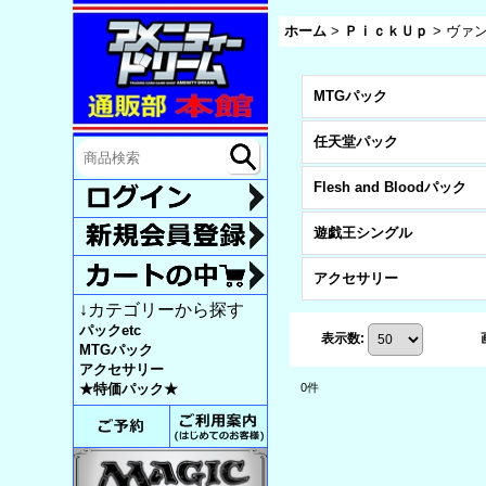
ホーム
>
ＰｉｃｋＵｐ
>
ヴァ
MTGパック
任天堂パック
Flesh and Bloodパック
遊戯王シングル
アクセサリー
↓カテゴリーから探す
パックetc
表示数
:
MTGパック
アクセサリー
0
件
★特価パック★