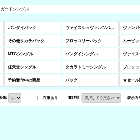
ンガードシングル
バンダイパック
ヴァイスシュヴァルツパック
ヴァンガ
その他タカラパック
ブロッコリーパック
ムービッ
MTGシングル
バンダイシングル
任天堂シングル
タカラトミーシングル
ブロッコ
予約受付中の商品
パック
★セール
画像
:
並び順
:
在庫あり
表示方