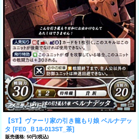
【ST】ヴァーリ家の引き籠もり娘 ベルナデッ
タ
[FE0_Ｂ18-013ST_茶]
販売価格
:
50円
(税込)