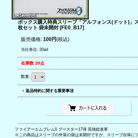
ボックス購入特典スリーブ「アルフォンス(ドット)」
枚セット 袋未開封
[
FE0_B17
]
販売価格
:
100円
(税込)
当社単位
:
20ad
在庫数 29点
数量
:
返品特約に関する重要事項
ファイアーエムブレム0 ブースター17弾 英雄総進軍
※この商品はスリーブの外装の袋は未開封ですが、スリーブ自体にブ