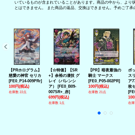
いているものが含まれていることがあります。商品の中から、より
とはできません。 また商品の返品、交換はできません。予めご了承
【PRホログラム】
【☆特価】【SR
【PR】暗夜最強の
ボ
慈愛の神官 セリカ
+】余裕の凄技 グ
騎士 マークス
ス
[
FE0_P14-009PRr
]
レイ（バレンシ
[
FE0_P05-002PR
]
ア7
100円
(税込)
ア）
[
FE0_B09-
100円
(税込)
枚
007SR+_赤
]
[
FE
在庫数 22点
在庫数 21点
699円
(税込)
10
在庫数 1点
在庫