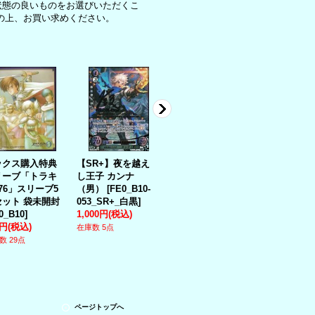
状態の良いものをお選びいただくこ
の上、お買い求めください。
ックス購入特典
【SR+】夜を越え
【R】楽園を夢見
【HN】覇道
リーブ「トラキ
し王子 カンナ
た女神 ミラ
闇 ヒューベ
76」スリーブ5
（男）
[
FE0_B10-
[
FE0_B16-064R_
[
FE0_B19-
セット 袋未開封
053_SR+_白黒
]
赤
]
005_HN_茶
]
0_B10
]
1,000円
(税込)
50円
(税込)
50円
(税込)
0円
(税込)
在庫数 5点
在庫数 12点
在庫数 6点
数 29点
ページトップへ