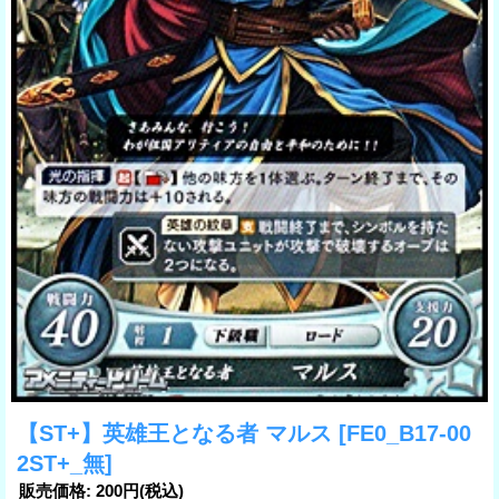
【ST+】英雄王となる者 マルス
[FE0_B17-00
2ST+_無]
販売価格
:
200円
(税込)