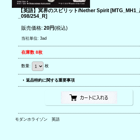
【英語】冥界のスピリット/Nether Spirit
[
MTG_MH1
_098/254_R
]
販売価格
:
20円
(税込)
当社単位
:
3ad
在庫数 8枚
数量
:
枚
返品特約に関する重要事項
モダンホライゾン 英語