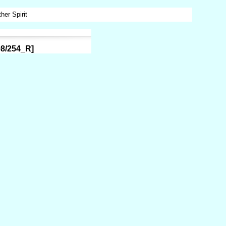
 Spirit
8/254_R
]