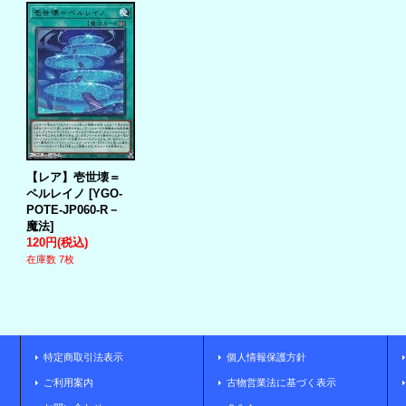
【レア】壱世壊＝
ペルレイノ
[
YGO-
POTE-JP060-R－
魔法
]
120円
(税込)
在庫数 7枚
特定商取引法表示
個人情報保護方針
ご利用案内
古物営業法に基づく表示