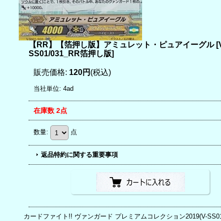
【RR】【箔押し版】アミュレット・ピュアイーグル
[
SS01/031_RR箔押し版
]
販売価格
:
120円
(税込)
当社単位
:
4ad
在庫数 2点
数量
:
点
返品特約に関する重要事項
カードファイト!! ヴァンガード プレミアムコレクション2019(V-SS0