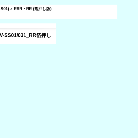
01)
>
RRR・RR (箔押し版)
V-SS01/031_RR箔押し