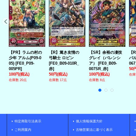
【PR】ラムの村の
【R】篤き友情の
【SR】余裕の凄技
【
少年 アルム(P09-0
弓騎士 ロビン
グレイ（バレンシ
バ
05)
[
FE0_P09-
[
FE0_B09-010R_
ア）
[
FE0_B09-
06
005PR
]
赤
]
007SR_赤
]
50
100円
(税込)
50円
(税込)
100円
(税込)
在庫
在庫数 20点
在庫数 17点
在庫数 8点
特定商取引法表示
個人情報保護方針
ご利用案内
古物営業法に基づく表示