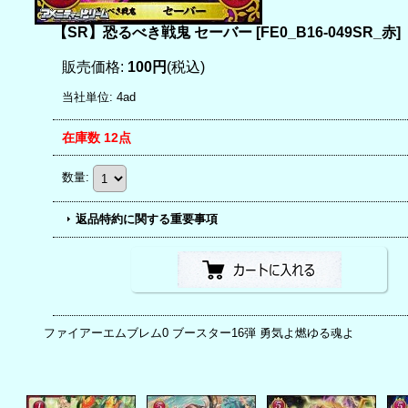
【SR】恐るべき戦鬼 セーバー
[
FE0_B16-049SR_赤
]
販売価格
:
100円
(税込)
当社単位
:
4ad
在庫数 12点
数量
:
返品特約に関する重要事項
ファイアーエムブレム0 ブースター16弾 勇気よ燃ゆる魂よ