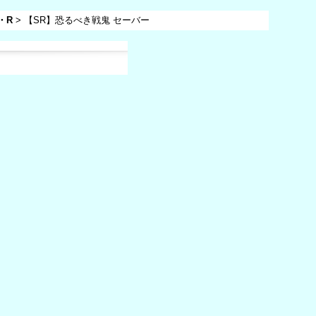
・R
>
【SR】恐るべき戦鬼 セーバー