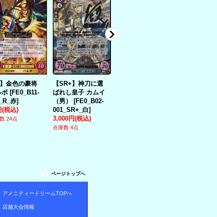
R】金色の豪将
【SR+】神刀に選
【R】C.C.C. ムー
【R】天下の
ルボ
[
FE0_B11-
ばれし皇子 カムイ
ンキャンサー／BB
棒 セーバー
7_R_赤
]
（男）
[
FE0_B02-
[
LO-1361_R_月
[
FE0_B09-0
円
(税込)
001_SR+_白
]
≪FGO3.0≫
]
赤
]
3,000円
(税込)
150円
(税込)
50円
(税込)
数 24点
在庫数 4点
在庫数 7点
在庫数 14点
ページトップへ
アメニティードリームTOPへ
店舗大会情報