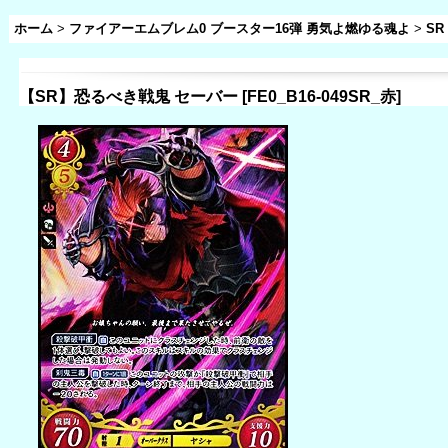
ホーム
>
ファイアーエムブレム0 ブースター16弾 勇気よ燃ゆる魂よ
>
SR
【SR】恐るべき戦鬼 セーバー
[
FE0_B16-049SR_赤
]