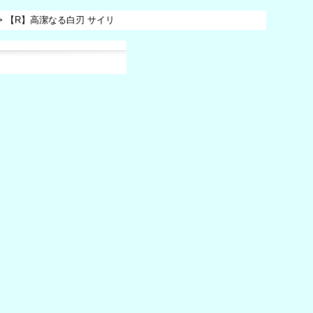
>
【R】高潔なる白刃 サイリ