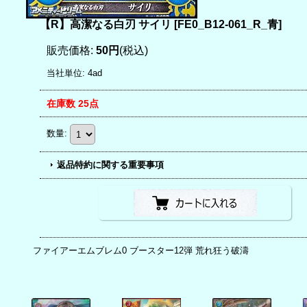
【R】高潔なる白刃 サイリ
[
FE0_B12-061_R_青
]
販売価格
:
50円
(税込)
当社単位
:
4ad
在庫数 25点
数量
:
返品特約に関する重要事項
ファイアーエムブレム0 ブースター12弾 荒れ狂う破濤