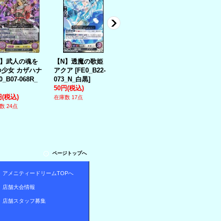
R】武人の魂を
【N】透魔の歌姫
【R】仮面の黒騎
【SR】ブラ
つ少女 カザハナ
アクア
[
FE0_B22-
士 シリウス
イツ カミュ
0_B07-068R_
073_N_白黒
]
[
FE0_B04-031_R_
[
FE0_B01-
50円
(税込)
赤
]
050_SR_赤
]
円
(税込)
100円
(税込)
580円
(税込)
在庫数 17点
数 24点
在庫数 9点
在庫数 4点
ページトップへ
アメニティードリームTOPへ
店舗大会情報
店舗スタッフ募集