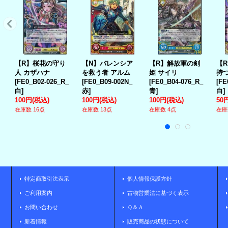
【R】桜花の守り
【N】バレンシア
【R】解放軍の剣
【
人 カザハナ
を救う者 アルム
姫 サイリ
持
[
FE0_B02-026_R_
[
FE0_B09-002N_
[
FE0_B04-076_R_
[
FE
白
]
赤
]
青
]
白
]
100円
(税込)
100円
(税込)
100円
(税込)
50
在庫数 16点
在庫数 13点
在庫数 4点
在庫
特定商取引法表示
個人情報保護方針
ご利用案内
古物営業法に基づく表示
お問い合わせ
Ｑ＆Ａ
新着情報
販売商品の状態について