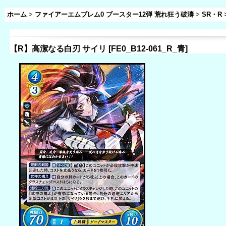
ホーム
>
ファイアーエムブレム0 ブースター12弾 荒れ狂う破濤
>
SR・R
【R】高潔なる白刃 サイリ
[
FE0_B12-061_R_青
]