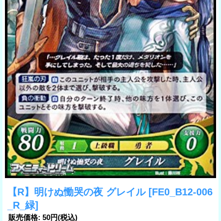
【R】明けぬ慟哭の夜 グレイル
[FE0_B12-006
_R_緑]
販売価格
:
50円
(税込)