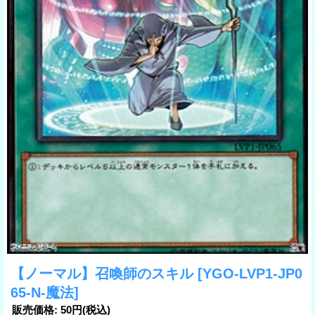
【ノーマル】召喚師のスキル
[YGO-LVP1-JP0
65-N-魔法]
販売価格
:
50円
(税込)